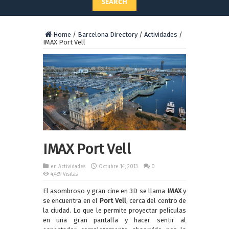
SEARCH
Home
/
Barcelona Directory
/
Actividades
/
IMAX Port Vell
IMAX Port Vell
en
Actividades
Octubre 14, 2013
0
4,489 Visitas
El asombroso y gran cine en 3D se llama
IMAX
y
se encuentra en el
Port
Vell
, cerca del centro de
la ciudad. Lo que le permite proyectar películas
en una gran pantalla y hacer sentir al