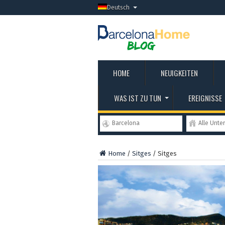
Deutsch
HOME
NEUIGKEITEN
WAS IST ZU TUN
EREIGNISSE
Barcelona
Alle Unte
Home
/
Sitges
/
Sitges