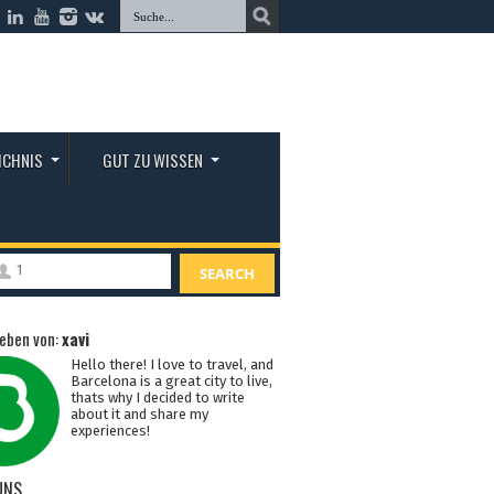
ICHNIS
GUT ZU WISSEN
1
SEARCH
eben von:
xavi
Hello there! I love to travel, and
Barcelona is a great city to live,
thats why I decided to write
about it and share my
experiences!
UNS