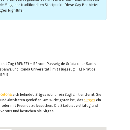
de Maig, der traditionellen Startpunkt. Diese Gay Bar bietet
tges Nightlife.
2 | mit Zug (RENFE) – R2 vom Passeig de Gràcia oder Sants
panya und Ronda Universitat | mit Flugzeug – El Prat de
(REU)
rcelona
sich befindet, Sitges ist nur ein Zugfahrt entfernt. Sie
nd Aktivitäten genießen. Am Wichtigsten ist , das
Sitges
ein
r oder mit Freunde zu besuchen. Die Stadt ist vielfältig und
n Voraus und besuchen sie Sitges!