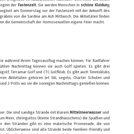
Beginn der
Fastenzeit
. Sie werden Menschen in
schöne Kleidun
g
beginnt am Donnerstag vor der Fastenzeit mit der Ankunft des
äbnis von die Sardine am Ash Mittwoch. Die Aktivitäten finden
ann die Gemeinschaft der Homosexuellen eigene Feier macht.
ie sie während ihrem Tagesausflug machen können. Für Radfahrer
kühlen Nachmittag können sie auch Golf spielen. Es gibt drei
nigolf, Terramar Golf und CTC Golfklub. Es gibt auch Tennisklubs
ren Aktivitäten gehören Jet Ski, segeln, Charter Schulen und
e und 3 Polls wo sie die sonnigen Nachmittags genießen können.
ber. Die sind sandige Strände mit klarem
Mittelmeerwasser
und
m Meer, chiringuitos (kleine Strandhäuschens) die Spaißen und
ter den Stränden gibt es eine malerische Promenade, die von
t. Üblicherweise sind alle Strände beide Familien-friendly und