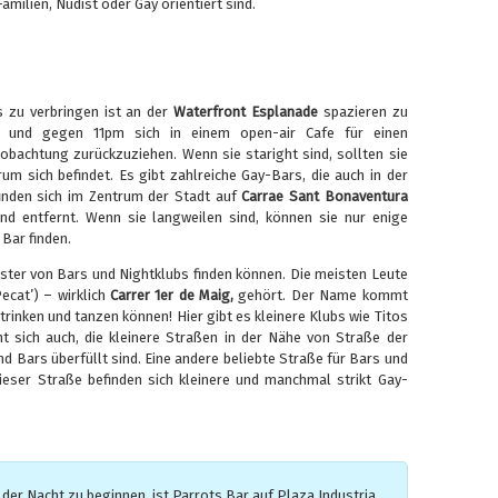
amilien, Nudist oder Gay orientiert sind.
s zu verbringen ist an der
Waterfront Esplanade
spazieren zu
 und gegen 11pm sich in einem open-air Cafe für einen
achtung zurückzuziehen. Wenn sie staright sind, sollten sie
rum sich befindet. Es gibt zahlreiche Gay-Bars, die auch in der
finden sich im Zentrum der Stadt auf
Carrae Sant Bonaventura
d entfernt. Wenn sie langweilen sind, können sie nur enige
 Bar finden.
uster von Bars und Nightklubs finden können. Die meisten Leute
ecat’) – wirklich
Carrer 1er de Maig,
gehört. Der Name kommt
trinken und tanzen können! Hier gibt es kleinere Klubs wie Titos
nt sich auch, die kleinere Straßen in der Nähe von Straße der
nd Bars überfüllt sind. Eine andere beliebte Straße für Bars und
dieser Straße befinden sich kleinere und manchmal strikt Gay-
der Nacht zu beginnen, ist Parrots Bar auf Plaza Industria,