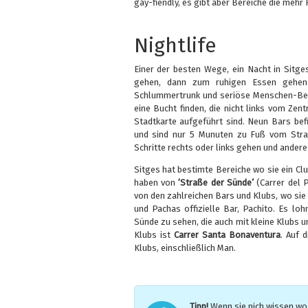
gay-fiendly, es gibt aber Bereiche die mehr F
Nightlife
Einer der besten Wege, ein Nacht in Sitge
gehen, dann zum ruhigen Essen gehen
Schlummertrunk und seriöse Menschen-Beob
eine Bucht finden, die nicht links vom Zent
Stadtkarte aufgeführt sind. Neun Bars be
und sind nur 5 Munuten zu Fuß vom Stran
Schritte rechts oder links gehen und andere
Sitges hat bestimte Bereiche wo sie ein Cl
haben von
‘Straße der Sünde’
(Carrer del P
von den zahlreichen Bars und Klubs, wo sie 
und Pachas offizielle Bar, Pachito. Es loh
Sünde zu sehen, die auch mit kleine Klubs u
Klubs ist
Carrer Santa Bonaventura
. Auf 
Klubs, einschließlich Man.
Tipp!
Wenn sie nich wissen wo 