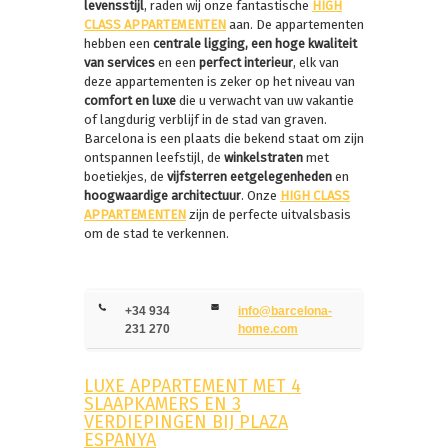
levensstijl
, raden wij onze fantastische
HIGH
CLASS APPARTEMENTEN
aan. De appartementen
hebben een
centrale ligging, een hoge kwaliteit
van services
en een
perfect interieur
, elk van
deze appartementen is zeker op het niveau van
comfort en luxe
die u verwacht van uw vakantie
of langdurig verblijf in de stad van graven.
Barcelona is een plaats die bekend staat om zijn
ontspannen leefstijl, de
winkelstraten
met
boetiekjes, de
vijfsterren eetgelegenheden
en
hoogwaardige architectuur
. Onze
HIGH CLASS
APPARTEMENTEN
zijn de perfecte uitvalsbasis
om de stad te verkennen.
+34 934
info@barcelona-
231 270
home.com
LUXE APPARTEMENT MET 4
SLAAPKAMERS EN 3
VERDIEPINGEN BIJ PLAZA
ESPANYA