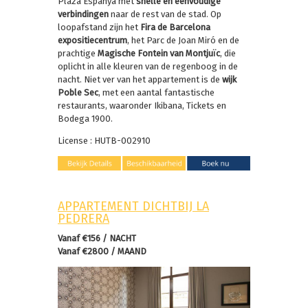
Plaza Espanya met
snelle en eenvoudige
verbindingen
naar de rest van de stad. Op
loopafstand zijn het
Fira de Barcelona
expositiecentrum
, het Parc de Joan Miró en de
prachtige
Magische Fontein van Montjuïc
, die
oplicht in alle kleuren van de regenboog in de
nacht. Niet ver van het appartement is de
wijk
Poble Sec
, met een aantal fantastische
restaurants, waaronder Ikibana, Tickets en
Bodega 1900.
License : HUTB-002910
APPARTEMENT DICHTBIJ LA
PEDRERA
Vanaf €156 / NACHT
Vanaf €2800 / MAAND