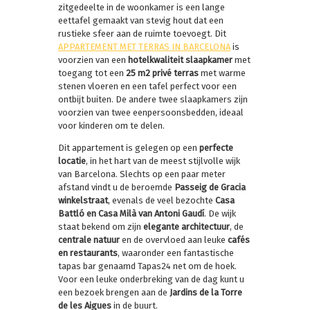
zitgedeelte in de woonkamer is een lange
eettafel gemaakt van stevig hout dat een
rustieke sfeer aan de ruimte toevoegt. Dit
APPARTEMENT MET TERRAS IN BARCELONA
is
voorzien van een
hotelkwaliteit slaapkamer
met
toegang tot een
25 m2 privé terras
met warme
stenen vloeren en een tafel perfect voor een
ontbijt buiten. De andere twee slaapkamers zijn
voorzien van twee eenpersoonsbedden, ideaal
voor kinderen om te delen.
Dit appartement is gelegen op een
perfecte
locatie
, in het hart van de meest stijlvolle wijk
van Barcelona. Slechts op een paar meter
afstand vindt u de beroemde
Passeig de Gracia
winkelstraat
, evenals de veel bezochte
Casa
Battló en Casa Milà van Antoni Gaudí
. De wijk
staat bekend om zijn
elegante architectuur
, de
centrale natuur
en de overvloed aan leuke
cafés
en restaurants
, waaronder een fantastische
tapas bar genaamd Tapas24 net om de hoek.
Voor een leuke onderbreking van de dag kunt u
een bezoek brengen aan de
Jardins de la Torre
de les Aigues
in de buurt.