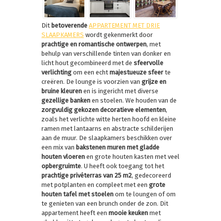
Dit
betoverende
APPARTEMENT MET DRIE
SLAAPKAMERS
wordt gekenmerkt door
prachtige en romantische ontwerpen
, met
behulp van verschillende tinten van donker en
licht hout gecombineerd met de
sfeervolle
verlichting
om een echt
majestueuze sfeer
te
creëren. De lounge is voorzien van
grijze en
bruine kleuren
en is ingericht met diverse
gezellige banken
en stoelen. We houden van de
zorgvuldig gekozen decoratieve elementen
,
zoals het verlichte witte herten hoofd en kleine
ramen met lantaarns en abstracte schilderijen
aan de muur. De slaapkamers beschikken over
een mix van
bakstenen muren met gladde
houten vloeren
en grote houten kasten met veel
opbergruimte
. U heeft ook toegang tot het
prachtige privéterras van 25 m2
, gedecoreerd
met potplanten en compleet met een
grote
houten tafel met stoelen
om te loungen of om
te genieten van een brunch onder de zon. Dit
appartement heeft een
mooie keuken
met