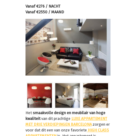
Vanaf €276 / NACHT
Vanaf €2550 / MAAND
Het
smaakvolle design en meubilair van hoge
kwaliteit
van dit prachtige
LUXE APPARTEMENT
MET DRIE VERDIEPINGEN BARCELONA
zorgen er
voor dat dit een van onze favoriete
HIGH CLASS
APPARTEMENTEN
is. Het appartement is