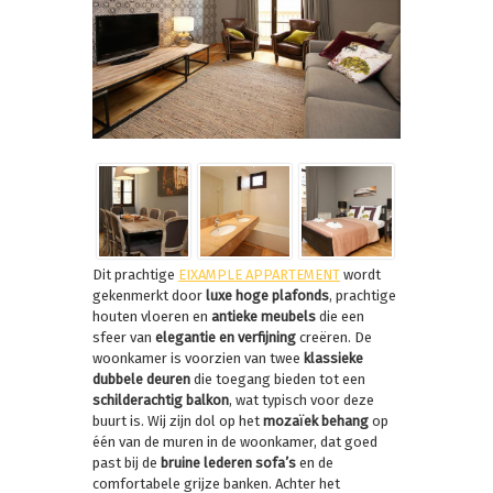
Dit prachtige
EIXAMPLE APPARTEMENT
wordt
gekenmerkt door
luxe hoge plafonds
, prachtige
houten vloeren en
antieke meubels
die een
sfeer van
elegantie en verfijning
creëren. De
woonkamer is voorzien van twee
klassieke
dubbele deuren
die toegang bieden tot een
schilderachtig balkon
, wat typisch voor deze
buurt is. Wij zijn dol op het
mozaïek behang
op
één van de muren in de woonkamer, dat goed
past bij de
bruine lederen sofa’s
en de
comfortabele grijze banken. Achter het