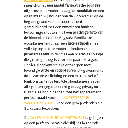
ingericht met
een aantal fantastische lounges
,
uitgerust met modern
designer meubilair
en een
open sfeer. Wij houden van de woonkamer op de
begane grond van het appartement,
gemeubileerd met een
zwartleren bank
en
bolvormige stoelen, met een
prachtige foto van
de binnenkant van de Sagrada Familia
. De
woonkamer leidt naar een
luxe eethoek
en een
volledig ingerichte moderne keuken en een
privéterras van 35 m2
met een prachtige lounge
die groot genoeg is voor een paar extra gasten.
De vier slaapkamers zijn ontworpen met
levendige
witte en rode kleuren
, elk gekenmerkt
door
zachte verlichting
en een extra stoel of
bank om op te rusten. Alle slaapkamers geven
alle gasten gegarandeerd
genoeg privacy en
rust
die ze nodig hebben, wat het appartement
perfect maakt voor een
KORTE TERMIJN
VAKANTIEVERHUUR
voor een groep vrienden die
Barcelona bezoeken.
Dit
SANTS-MONTJUÏC APPARTEMENT
is gelegen
op een perfecte locatie dichtbij het beroemde