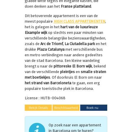
gladde witte tegels en elegante kasten, die
doen denken aan het
Franse platteland
.
Dit betoverende appartement is een van de
meest populaire
HIGH CLASS APPARTEMENTEN
,
het is gelegen in het
hart van de luxurieuze
Eixample wijk
op slechts een paar minuten van
verschillende belangrijke bezienswaardigheden,
zoals de
Arc de Triomf, La Ciutadella park
en het
drukke
Plaza Catalunya
met verschillende bus
en metro verbindingen naar andere gedeeltes
van de stad Barcelona. Een kleine wandeling
brengt u naar de
pittoreske El Born wijk
, bekend
van de verschillende
pleintjes
en
smalle straten
met boetiekjes
. Of doorkruis El Born om naar
het strand van Barceloneta
te gaan, een erg
populaire toeristische plek in Barcelona.
License : HUTB-004068
Op zoek naar een appartement
in Barcelona om te huren?