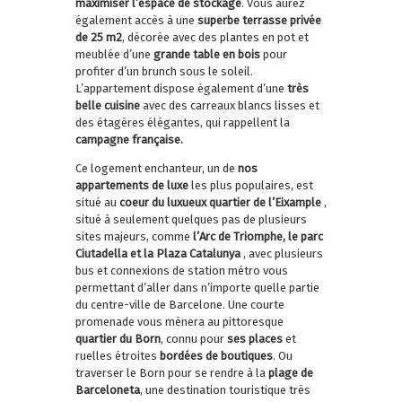
maximiser l’espace de stockage
. Vous aurez
également accès à une
superbe terrasse privée
de 25 m2
, décorée avec des plantes en pot et
meublée d’une
grande table en bois
pour
profiter d’un brunch sous le soleil.
L’appartement dispose également d’une
très
belle cuisine
avec des carreaux blancs lisses et
des étagères élégantes, qui rappellent la
campagne française.
Ce logement enchanteur, un de
nos
appartements de luxe
les plus populaires, est
situé au
coeur du luxueux quartier de l’Eixample
,
situé à seulement quelques pas de plusieurs
sites majeurs, comme
l’Arc de Triomphe, le parc
Ciutadella et la Plaza Catalunya
, avec plusieurs
bus et connexions de station métro vous
permettant d’aller dans n’importe quelle partie
du centre-ville de Barcelone. Une courte
promenade vous mènera au pittoresque
quartier du Born
, connu pour
ses places
et
ruelles étroites
bordées de boutiques
. Ou
traverser le Born pour se rendre à la
plage de
Barceloneta
, une destination touristique très