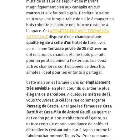
murs de la salle de séjour et se mariant
magnifiquement bien aux
canapés en cuir
marron
et aux fauteuils gris. Derrière le salon
se trouve une longue table de salle à manger en
bois robuste qui ajoute une touche rustique à
l’espace. Cet
APPARTEMENT AVEC TERRASSE A
BARCELONE
dispose d’une
chambre d’une
qualité égale à celle d’un hotel de luxe
, avec
accès à une
terrasse privée de 25 m2
avec un
sol en briques chaudes et une table parfaite
pour un petit déjeuner à l’extérieur. Les deux
autres chambres sont équipées de deux lits
simples, idéal pour les enfants à partager.
Cette maison est située dans un
emplacement
très enviable
, en plein cœur du quartier le plus
élégant de Barcelone. A quelques mètres de là,
vous trouverez la célèbre rue commerçante
Passeig de Gracia
, ainsi que les fameuses
Casa
Battló
et
Casa Mila de Antoni Gaudí.
Le quartier
est connu pour son architecture élégante, sa
nature centrale et son abondance de
cafés et
d’excellents restaurants
, bar à tapas comme le
fabuleux bar nommé Tapas 24. Pour une pause