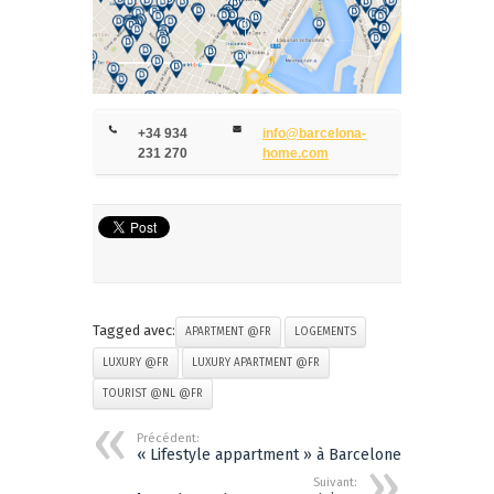
+34 934
info@barcelona-
231 270
home.com
Tagged avec:
APARTMENT @FR
LOGEMENTS
LUXURY @FR
LUXURY APARTMENT @FR
TOURIST @NL @FR
Précédent:
« Lifestyle appartment » à Barcelone
Suivant: