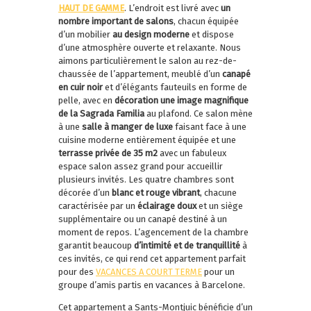
HAUT DE GAMME
. L’endroit est livré avec
un
nombre important de salons
, chacun équipée
d’un mobilier
au design moderne
et dispose
d’une atmosphère ouverte et relaxante. Nous
aimons particulièrement le salon au rez-de-
chaussée de l’appartement, meublé d’un
canapé
en cuir noir
et d’élégants fauteuils en forme de
pelle, avec en
décoration une image magnifique
de la Sagrada Familia
au plafond. Ce salon mène
à une
salle à manger de luxe
faisant face à une
cuisine moderne entièrement équipée et une
terrasse privée de 35 m2
avec un fabuleux
espace salon assez grand pour accueillir
plusieurs invités. Les quatre chambres sont
décorée d’un
blanc et rouge vibrant
, chacune
caractérisée par un
éclairage doux
et un siège
supplémentaire ou un canapé destiné à un
moment de repos. L’agencement de la chambre
garantit beaucoup
d’intimité et de tranquillité
à
ces invités, ce qui rend cet appartement parfait
pour des
VACANCES A COURT TERME
pour un
groupe d’amis partis en vacances à Barcelone.
Cet appartement a Sants-Montjuic bénéficie d’un