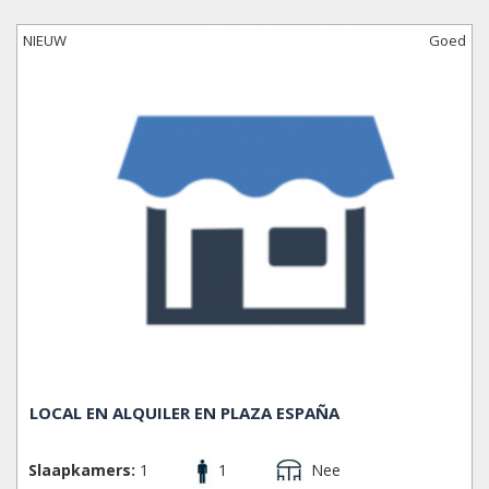
hardlopen, fietsen, klimmen en tennis gevestigd.
NIEUW
Goed
Het is hier veilig om ´s nachts rond te lopen; neem iets te
drinken in een bar, eet wat tapas en geniet van de verlichte
fonteinen die u tot het gezicht van Montjuïc leiden, het
MNAC - Museu National d'Art Catalunya (Nationaal
Museum voor Catalaanse Kunst). De Magische Fontijn van
Montjuïc houdt hier ‘s nachts in de weekenden een
geweldige show van water, lichten en muziek. Montjuïc is
de grote heuvel die in het zuidwesten van de stad ligt,
grenzend aan de buurt Poble Sec, en is één van de oudste
buurten van Barcelona.
GEBIEDEN
El Poble-sec, Hostafrancs, La Bordeta, La Font de la
Guatlla, La Marina de Port, La Marina del Prat Vermell,
Sants, Sants - Badal.
LOCAL EN ALQUILER EN PLAZA ESPAÑA
Slaapkamers:
1
1
Nee