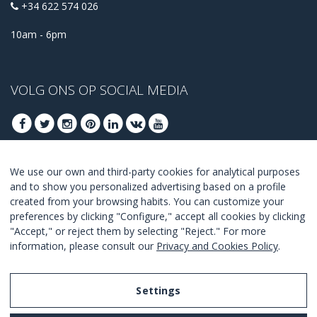
+34 622 574 026
10am - 6pm
VOLG ONS OP SOCIAL MEDIA
We use our own and third-party cookies for analytical purposes
MELD U AAN VOOR ONZE BESTE DEALS
and to show you personalized advertising based on a profile
created from your browsing habits. You can customize your
AANMELDEN
preferences by clicking "Configure," accept all cookies by clicking
"Accept," or reject them by selecting "Reject." For more
Ik ga akkoord met de
voorwaarden en condities
.
information, please consult our
Privacy and Cookies Policy
.
Settings
Legal Notice