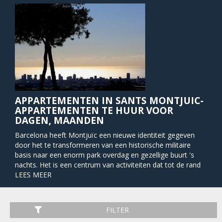
APPARTEMENTEN IN SANTS MONTJUIC-
APPARTEMENTEN TE HUUR VOOR
DAGEN, MAANDEN
Barcelona heeft Montjuïc een nieuwe identiteit gegeven
door het te transformeren van een historische militaire
basis naar een enorm park overdag en gezellige buurt 's
nachts. Het is een centrum van activiteiten dat tot de rand
met energie en leven gevuld is, vanwege de gezonde
LEES MEER
hoeveelheid aan wereldberoemde kunstmusea, theaters,
restaurants, bars, cafés en clubs. Aangezien Montjuic ook
het centrum van de Olympische Spelen in 1992 was, zijn er
FILTER
vele grote faciliteiten voor talrijke sporten zoals zwemmen,