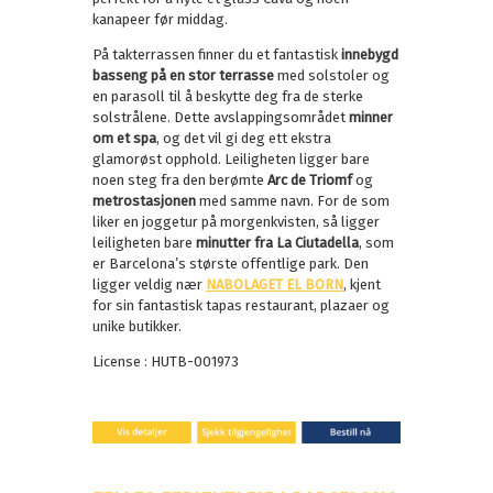
kanapeer før middag.
På takterrassen finner du et fantastisk
innebygd
basseng på en stor terrasse
med solstoler og
en parasoll til å beskytte deg fra de sterke
solstrålene. Dette avslappingsområdet
minner
om et spa
, og det vil gi deg ett ekstra
glamorøst opphold. Leiligheten ligger bare
noen steg fra den berømte
Arc de Triomf
og
metrostasjonen
med samme navn. For de som
liker en joggetur på morgenkvisten, så ligger
leiligheten bare
minutter fra La Ciutadella
, som
er Barcelona’s største offentlige park. Den
ligger veldig nær
NABOLAGET EL BORN
, kjent
for sin fantastisk tapas restaurant, plazaer og
unike butikker.
License : HUTB-001973