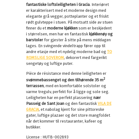
fantastiske loftsleiligheten i Gracia
. Interiøret
er karakterisert med et moderne design med
elegante grå vegger, potteplanter og et friskt
rødt gulvteppe i stuen. På motsatt side av stuen
finner du et
moderne kjøkken
som er beskjedent
i størrelsen, men har en fantastisk
kjøkkenøy og
barstoler
for gjester å sitte på mens middagen
lages. En svingende vindeltrapp fører opp til
andre etasje med et nydelig moderne bad og
TO
ROMSLIGE SOVEROM
, dekorert med fargerikt
sengetøy og luftige puter.
Pièce de résistance med denne leiligheten er
2
svømmebassenget og den tilhørende 35 m
terrassen
, med en komfortable solstoler og
varme tregulv, perfekt for å ligge og sole seg.
Leiligheten har en perfekt plassering
nær
Passeig de Sant Joan
og den fantastisk
VILA DE
GRACIA
, et nabolag kjent for sine pittoreske
gater, luftige plazaer og det store mangfoldet
når det kommer til restauranter, kafeer og
butikker.
License : HUTB-002893