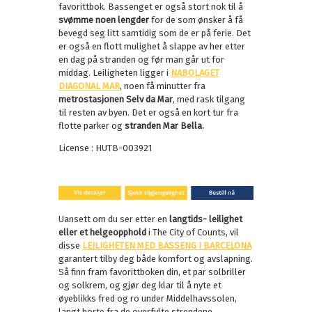
favorittbok. Bassenget er også stort nok til å
svømme noen lengder
for de som ønsker å få
bevegd seg litt samtidig som de er på ferie. Det
er også en flott mulighet å slappe av her etter
en dag på stranden og før man går ut for
middag. Leiligheten ligger i
NABOLAGET
DIAGONAL MAR
, noen få minutter fra
metrostasjonen Selv da Mar
, med rask tilgang
til resten av byen. Det er også en kort tur fra
flotte parker og
stranden Mar Bella.
License : HUTB-003921
Uansett om du ser etter en
langtids- leilighet
eller et helgeopphold
i The City of Counts, vil
disse
LEILIGHETEN MED BASSENG I BARCELONA
garantert tilby deg både komfort og avslapning.
Så finn fram favorittboken din, et par solbriller
og solkrem, og gjør deg klar til å nyte et
øyeblikks fred og ro under Middelhavssolen,
langt borte fra de overfylte strendene.