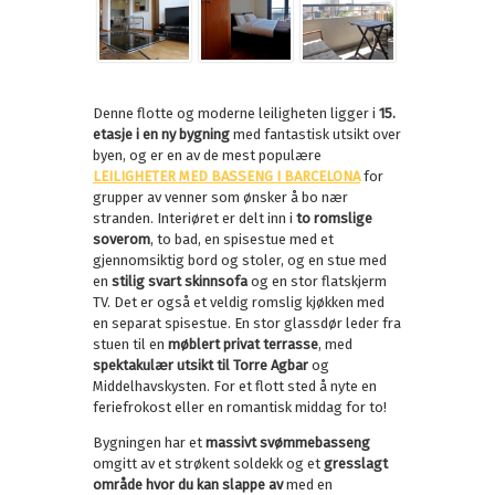
Denne flotte og moderne leiligheten ligger i
15.
etasje i en ny bygning
med fantastisk utsikt over
byen, og er en av de mest populære
LEILIGHETER MED BASSENG I BARCELONA
for
grupper av venner som ønsker å bo nær
stranden. Interiøret er delt inn i
to romslige
soverom
, to bad, en spisestue med et
gjennomsiktig bord og stoler, og en stue med
en
stilig svart skinnsofa
og en stor flatskjerm
TV. Det er også et veldig romslig kjøkken med
en separat spisestue. En stor glassdør leder fra
stuen til en
møblert privat terrasse
, med
spektakulær utsikt til Torre Agbar
og
Middelhavskysten. For et flott sted å nyte en
feriefrokost eller en romantisk middag for to!
Bygningen har et
massivt svømmebasseng
omgitt av et strøkent soldekk og et
gresslagt
område hvor du kan slappe av
med en