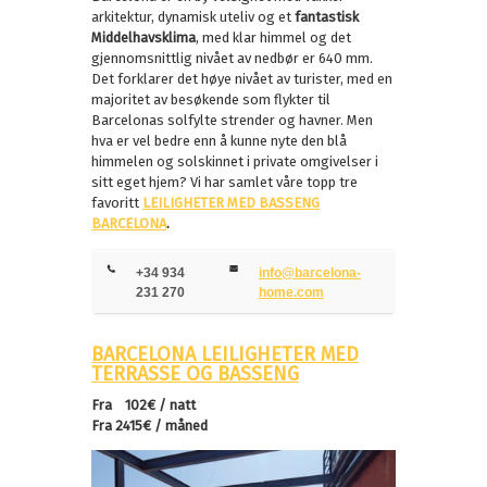
arkitektur, dynamisk uteliv og et
fantastisk
Middelhavsklima
, med klar himmel og det
gjennomsnittlig nivået av nedbør er 640 mm.
Det forklarer det høye nivået av turister, med en
majoritet av besøkende som flykter til
Barcelonas solfylte strender og havner. Men
hva er vel bedre enn å kunne nyte den blå
himmelen og solskinnet i private omgivelser i
sitt eget hjem? Vi har samlet våre topp tre
favoritt
LEILIGHETER MED BASSENG
BARCELONA
.
+34 934
info@barcelona-
231 270
home.com
BARCELONA LEILIGHETER MED
TERRASSE OG BASSENG
Fra 102€ / natt
Fra 2415€ / måned