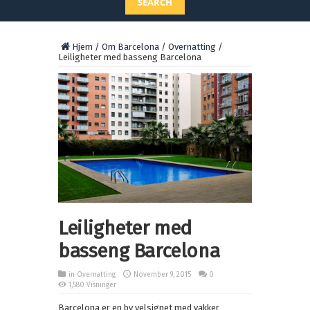
SEARCH
Hjem
/
Om Barcelona
/
Overnatting
/
Leiligheter med basseng Barcelona
Leiligheter med
basseng Barcelona
in
Overnatting
November 9, 2015
0
1,580 Visninger
Barcelona er en by velsignet med vakker