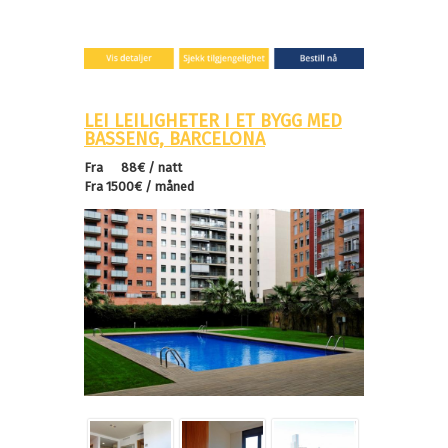
LEI LEILIGHETER I ET BYGG MED
BASSENG, BARCELONA
Fra 88€ / natt
Fra 1500€ / måned