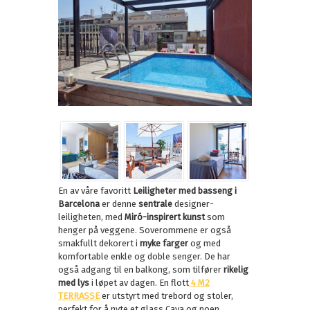
En av våre favoritt
Leiligheter med basseng i
Barcelona
er denne
sentrale
designer-
leiligheten, med
Miró-inspirert kunst
som
henger på veggene. Soverommene er også
smakfullt dekorert i
myke farger
og med
komfortable enkle og doble senger. De har
også adgang til en balkong, som tilfører
rikelig
med lys
i løpet av dagen. En flott
4 M2
TERRASSE
er utstyrt med trebord og stoler,
perfekt for å nyte et glass Cava og noen