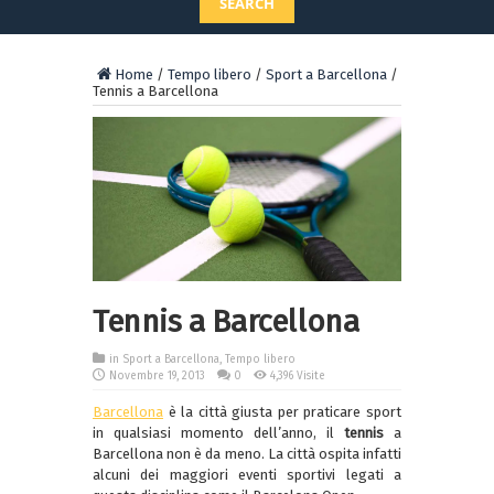
SEARCH
Home
/
Tempo libero
/
Sport a Barcellona
/
Tennis a Barcellona
Tennis a Barcellona
in
Sport a Barcellona
,
Tempo libero
Novembre 19, 2013
0
4,396 Visite
Barcellona
è la città giusta per praticare sport
in qualsiasi momento dell’anno, il
tennis
a
Barcellona non è da meno. La città ospita infatti
alcuni dei maggiori eventi sportivi legati a