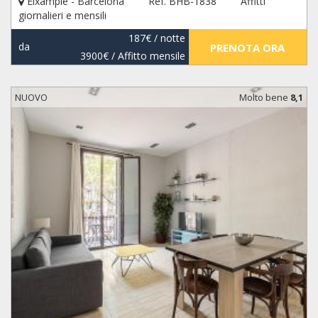
Eixample - Barcelona
Ref. BHB-1838
Affitti
giornalieri e mensili
187€
/ notte
da
PRENOTA ORA
3900€
/ Affitto mensile
NUOVO
Molto bene
8,1