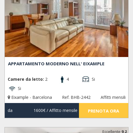
APPARTAMENTO MODERNO NELL' EIXAMPLE
Camere da letto:
2
4
Si
Si
Eixample - Barcelona
Ref. BHB-2442
Affitti mensili
da
1600€
/ Affitto mensile
PRENOTA ORA
Eccellente
9,2