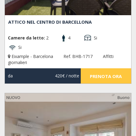
ATTICO NEL CENTRO DI BARCELLONA
Camere da letto:
2
4
Si
Si
Eixample - Barcelona
Ref. BHB-1717
Affitti
giornalieri
da
420€
/ notte
PRENOTA ORA
NUOVO
Buono