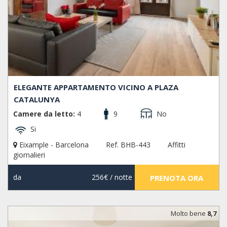
ELEGANTE APPARTAMENTO VICINO A PLAZA
CATALUNYA
Camere da letto:
4
9
No
Si
Eixample - Barcelona
Ref. BHB-443
Affitti
giornalieri
da
256€
/ notte
PRENOTA ORA
Molto bene
8,7