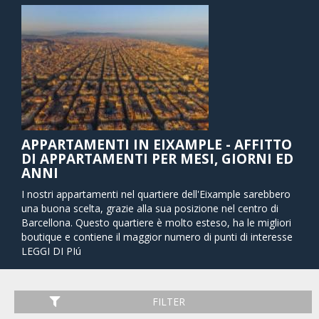
APPARTAMENTI IN EIXAMPLE - AFFITTO
DI APPARTAMENTI PER MESI, GIORNI ED
ANNI
I nostri appartamenti nel quartiere dell'Eixample sarebbero
una buona scelta, grazie alla sua posizione nel centro di
Barcellona. Questo quartiere è molto esteso, ha le migliori
boutique e contiene il maggior numero di punti di interesse
per i visitatori. L'Eixample di Barcellona (chiamato
LEGGI DI PIú
"Extension" in inglese) è composto da strade che formano
una perfetta griglia cittadina e sono fiancheggiate da ogni
tipo di vetrina immaginabile - negozi di design, edifici
FILTER
aziendali, mercati e ristoranti di tutto il mondo. Il buon