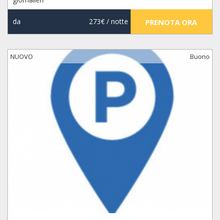
da
273€
/ notte
PRENOTA ORA
NUOVO
Buono