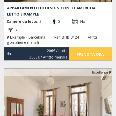
APPARTAMENTO DI DESIGN CON 3 CAMERE DA
LETTO EIXAMPLE
Camere da letto:
3
5
No
Si
Eixample - Barcelona
Ref. BHB-3124
Affitti
giornalieri e mensili
206€
/ notte
da
PRENOTA ORA
3500€
/ Affitto mensile
Eccellente
9