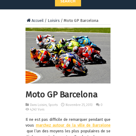
SEARCH
Accueil
/
Loisirs
/
Moto GP Barcelona
Moto GP Barcelona
Dans
Loisirs
,
Sports
Novembre 25, 2013
0
4,343 Vues
Il ne est pas difficile de remarquer pendant que
vous
marchez autour de la ville de Barcelone
que l’un des moyens les plus populaires de se