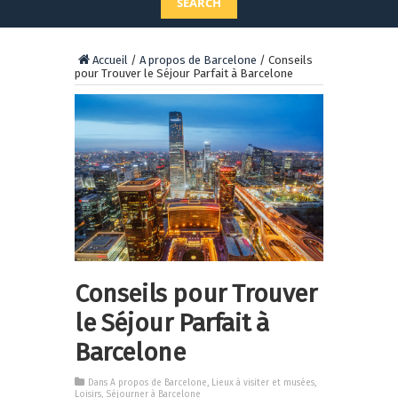
SEARCH
Accueil
/
A propos de Barcelone
/
Conseils
pour Trouver le Séjour Parfait à Barcelone
Conseils pour Trouver
le Séjour Parfait à
Barcelone
Dans
A propos de Barcelone
,
Lieux à visiter et musées
,
Loisirs
,
Séjourner à Barcelone