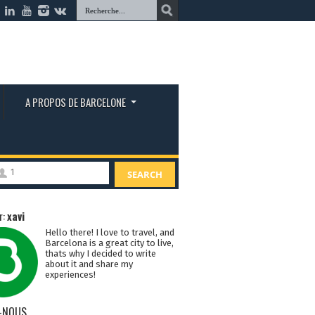
A PROPOS DE BARCELONE
1
SEARCH
r:
xavi
Hello there! I love to travel, and
Barcelona is a great city to live,
thats why I decided to write
about it and share my
experiences!
-NOUS