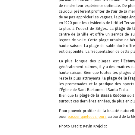
de rendre leur expérience optimale. De plu
ceux qui préfèrent profiter de l’air de la m
de ne pas apprécier les vagues, la
plage An
en 1920 pour les résidents de l’Hôtel Terr
la plus à l’ouest de Sitges. La
plage de l
centre de la ville et offre un service de s
leçons de voile. Cette plage urbaine ne bé
haute saison. La plage de sable doré offre
est disponible. La fréquentation de cette 
La plus longue des plages est
l’Estan
généralement calmes, il y a des maîtres n
haute saison. Bien que toutes les plages de
reste la plus attrayante: la
plage de la Fra
les promenades et la pratique des sports n
l’Église de Sant Bartomeu I Santa Tecla.
Bien que la
plage de la Bassa Rodona
soit
surtout ces dernières années, de plus en pl
Pour pouvoir profiter de la beauté naturel
pour
passer quelques jours
au bord de la M
Photo Credit: Kevin Krejci cc