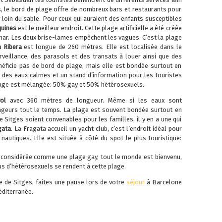
s, le bord de plage offre de nombreux bars et restaurants pour
er loin du sable. Pour ceux qui auraient des enfants susceptibles
quines
est le meilleur endroit. Cette plage artificielle a été créée
amar. Les deux brise-lames empêchent les vagues. C’est la plage
a Ribera
est longue de 260 mètres. Elle est localisée dans le
urveillance, des parasols et des transats à louer ainsi que des
néficie pas de bord de plage, mais elle est bondée surtout en
 des eaux calmes et un stand d’information pour les touristes
plage est mélangée: 50% gay et 50% hétérosexuels.
yol
avec 360 mètres de longueur. Même si les eaux sont
ageurs tout le temps. La plage est souvent bondée surtout en
 Sitges soient convenables pour les familles, il y en a une qui
gata
. La Fragata accueil un yacht club, c’est l’endroit idéal pour
autiques. Elle est située à côté du spot le plus touristique:
 considérée comme une plage gay, tout le monde est bienvenu,
us d’hétérosexuels se rendent à cette plage.
le de Sitges, faites une pause lors de votre
séjour
à Barcelone
éditerranée.