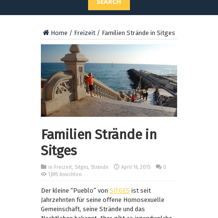
SEARCH
Home
/
Freizeit
/
Familien Strände in Sitges
Familien Strände in
Sitges
in
Freizeit
,
Sitges
,
Strände
April 16, 2015
0
1,895 Ansichten
Der kleine “Pueblo” von
SITGES
ist seit
Jahrzehnten für seine offene Homosexuelle
Gemeinschaft, seine Strände und das