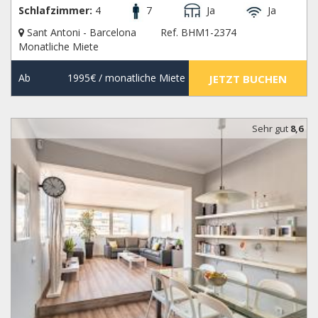
Schlafzimmer:
4
7
Ja
Ja
Sant Antoni - Barcelona
Ref. BHM1-2374
Monatliche Miete
Ab
1995€
/ monatliche Miete
JETZT BUCHEN
Sehr gut
8,6