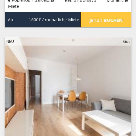
Poblenou - Barcelona
Ref. BHB2-8975
Monatliche
Miete
Ab
1600€
/ monatliche Miete
JETZT BUCHEN
NEU
Gut