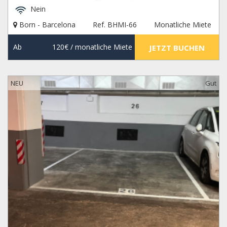
Nein
Born - Barcelona
Ref. BHMI-66
Monatliche Miete
Ab
120€
/ monatliche Miete
JETZT BUCHEN
NEU
Gut