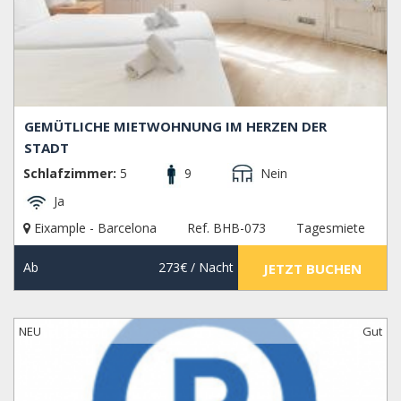
GEMÜTLICHE MIETWOHNUNG IM HERZEN DER
STADT
Schlafzimmer:
5
9
Nein
Ja
Eixample - Barcelona
Ref. BHB-073
Tagesmiete
Ab
273€
/ Nacht
JETZT BUCHEN
NEU
Gut