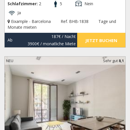
Schlafzimmer:
2
5
Nein
Ja
Eixample - Barcelona
Ref. BHB-1838
Tage und
Monate mieten
187€
/ Nacht
Ab
JETZT BUCHEN
3900€
/ monatliche Miete
NEU
Sehr gut
8,1