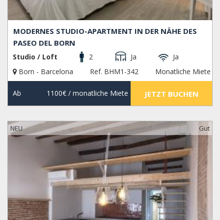
MODERNES STUDIO-APARTMENT IN DER NÄHE DES
PASEO DEL BORN
Studio / Loft
2
Ja
Ja
Born - Barcelona
Ref. BHM1-342
Monatliche Miete
Ab
1100€
/ monatliche Miete
JETZT BUCHEN
NEU
Gut