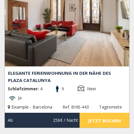
ELEGANTE FERIENWOHNUNG IN DER NÄHE DES
PLAZA CATALUNYA
Schlafzimmer:
4
9
Nein
Ja
Eixample - Barcelona
Ref. BHB-443
Tagesmiete
Ab
256€
/ Nacht
JETZT BUCHEN