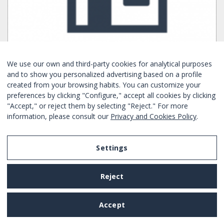
We use our own and third-party cookies for analytical purposes
LOCAL EN ALQUILER EN PLAZA ESPAÑA
and to show you personalized advertising based on a profile
created from your browsing habits. You can customize your
preferences by clicking "Configure," accept all cookies by clicking
Schlafzimmer:
1
1
Nein
"Accept," or reject them by selecting "Reject." For more
Nein
information, please consult our
Privacy and Cookies Policy
.
Sants Montjuic - Barcelona
Ref. BHM1-2399
Monatliche Miete
Settings
Ab
1627€
/ monatliche Miete
JETZT BUCHEN
Reject
NEU
Gut
Accept