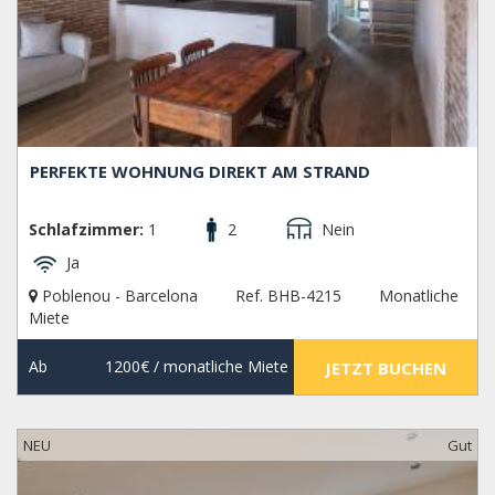
PERFEKTE WOHNUNG DIREKT AM STRAND
Schlafzimmer:
1
2
Nein
Ja
Poblenou - Barcelona
Ref. BHB-4215
Monatliche
Miete
Ab
1200€
/ monatliche Miete
JETZT BUCHEN
NEU
Gut