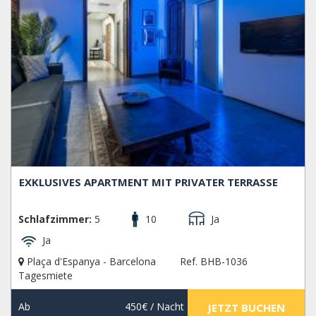
EXKLUSIVES APARTMENT MIT PRIVATER TERRASSE
Schlafzimmer:
5
10
Ja
Ja
Plaça d'Espanya - Barcelona
Ref. BHB-1036
Tagesmiete
Ab
450€
/ Nacht
JETZT BUCHEN