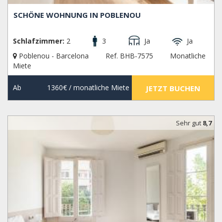
SCHÖNE WOHNUNG IN POBLENOU
Schlafzimmer:
2
3
Ja
Ja
Poblenou - Barcelona
Ref. BHB-7575
Monatliche
Miete
Ab
1360€
/ monatliche Miete
JETZT BUCHEN
Sehr gut
8,7