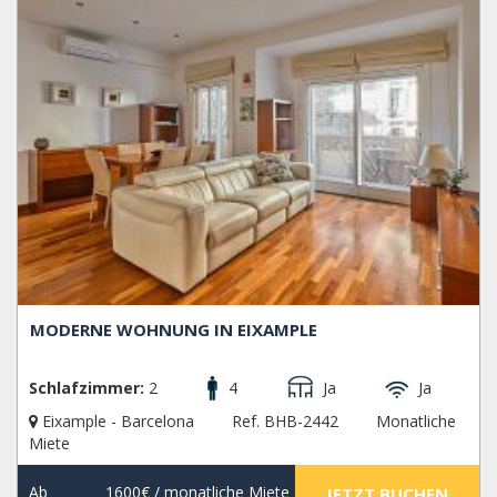
MODERNE WOHNUNG IN EIXAMPLE
Schlafzimmer:
2
4
Ja
Ja
Eixample - Barcelona
Ref. BHB-2442
Monatliche
Miete
Ab
1600€
/ monatliche Miete
JETZT BUCHEN