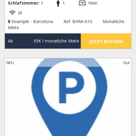
Schlafzimmer:
1
1
Nein
Ja
Eixample - Barcelona
Ref. BHMI-610
Monatliche
Miete
Ab
95€
/ monatliche Miete
JETZT BUCHEN
NEU
Gut