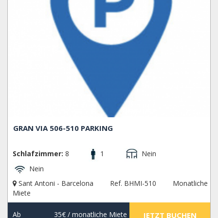
GRAN VIA 506-510 PARKING
Schlafzimmer:
8
1
Nein
Nein
Sant Antoni - Barcelona
Ref. BHMI-510
Monatliche
Miete
Ab
35€
/ monatliche Miete
JETZT BUCHEN