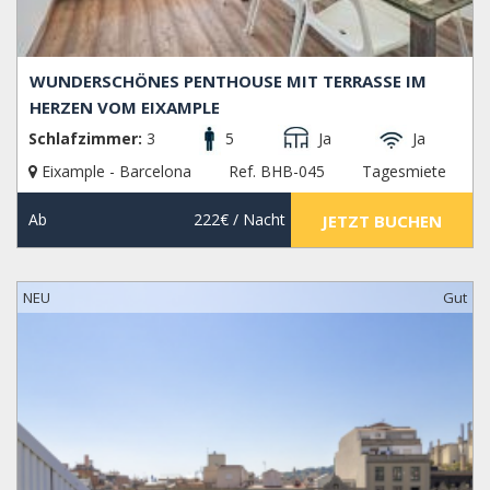
WUNDERSCHÖNES PENTHOUSE MIT TERRASSE IM
HERZEN VOM EIXAMPLE
Schlafzimmer:
3
5
Ja
Ja
Eixample - Barcelona
Ref. BHB-045
Tagesmiete
Ab
222€
/ Nacht
JETZT BUCHEN
NEU
Gut