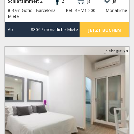
Schlafzimmer:
2
2
Ja
Ja
Barri Gotic - Barcelona
Ref. BHM1-200
Monatliche
Miete
Ab
880€
/ monatliche Miete
JETZT BUCHEN
Sehr gut
8,9