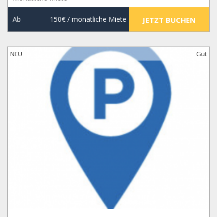
Ab
150€
/ monatliche Miete
JETZT BUCHEN
NEU
Gut