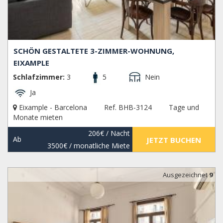
SCHÖN GESTALTETE 3-ZIMMER-WOHNUNG,
EIXAMPLE
Schlafzimmer:
3
5
Nein
Ja
Eixample - Barcelona
Ref. BHB-3124
Tage und
Monate mieten
206€
/ Nacht
Ab
JETZT BUCHEN
3500€
/ monatliche Miete
Ausgezeichnet
9