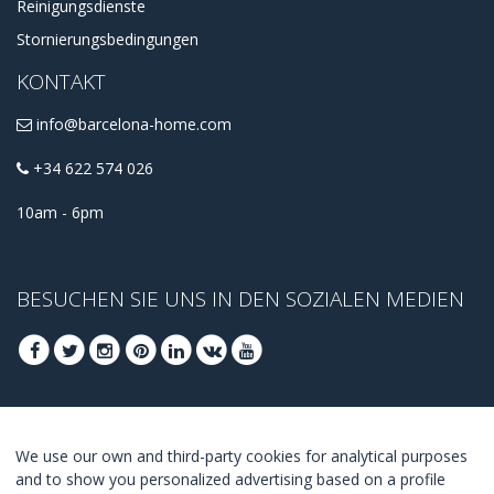
Reinigungsdienste
Stornierungsbedingungen
KONTAKT
info@barcelona-home.com
+34 622 574 026
10am - 6pm
BESUCHEN SIE UNS IN DEN SOZIALEN MEDIEN
FOLGEN SIE UNS, UM DIE BESTEN ANGEBOTE
We use our own and third-party cookies for analytical purposes
ZU ERHALTEN
and to show you personalized advertising based on a profile