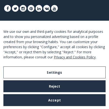
FOLGEN SIE UNS, UM DIE BESTEN ANGEBOTE
We use our own and third-party cookies for analytical purposes
ZU ERHALTEN
and to show you personalized advertising based on a profile
created from your browsing habits. You can customize your
ANMELDEN
preferences by clicking "Configure," accept all cookies by clicking
"Accept," or reject them by selecting "Reject." For more
I Agree with the
terms and conditions
.
information, please consult our
Privacy and Cookies Policy
.
Settings
Legal Notice
Reject
Privacy and Cookies Policy
Terms and Conditions of Use
Accept
Settings