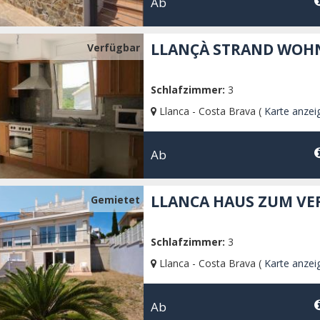
Ab
LLANÇÀ STRAND WOH
Verfügbar
Schlafzimmer:
3
Llanca - Costa Brava (
Karte anzei
Ab
LLANCA HAUS ZUM VE
Gemietet
Schlafzimmer:
3
Llanca - Costa Brava (
Karte anzei
Ab