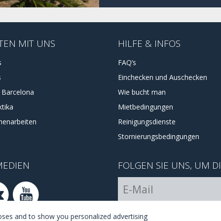
TEN MIT UNS
HILFE & INFOS
s
FAQ’s
s
Einchecken und Auschecken
a Barcelona
Wie bucht man
tika
Mietbedingungen
enarbeiten
Reinigungsdienste
Stornierungsbedingungen
MEDIEN
FOLGEN SIE UNS, UM D
I Agree with the
terms and 
poses and to show you personalized advertising