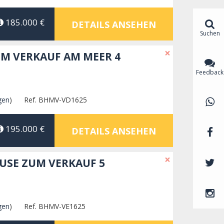
185.000 €
DETAILS ANSEHEN
Suchen
×
M VERKAUF AM MEER 4
Feedback
gen
)
Ref. BHMV-VD1625
195.000 €
DETAILS ANSEHEN
×
USE ZUM VERKAUF 5
gen
)
Ref. BHMV-VE1625