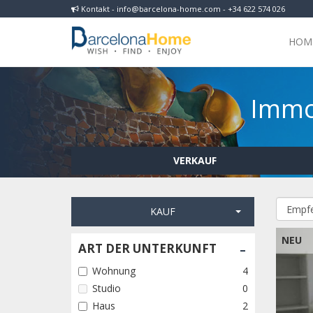
Kontakt - info@barcelona-home.com - +34 622 574 026
HOM
Immob
VERKAUF
KAUF
NEU
-
ART DER UNTERKUNFT
Wohnung
4
Studio
0
Haus
2