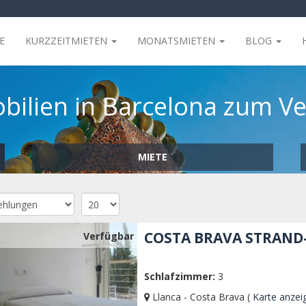
E
KURZZEITMIETEN
MONATSMIETEN
BLOG
ilien in Barcelona zum V
MIETE
COSTA BRAVA STRAN
Verfügbar
Schlafzimmer:
3
Llanca - Costa Brava (
Karte anzei