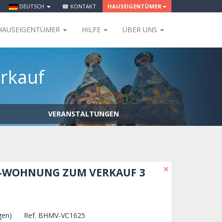
DEUTSCH
☎ KONTAKT
HAUSEIGENTÜMER
HAUSEIGENTÜMER
HILFE
ÜBER UNS
erkauf
VERANSTALTUNGEN
×
D-WOHNUNG ZUM VERKAUF 3
gen
)
Ref. BHMV-VC1625