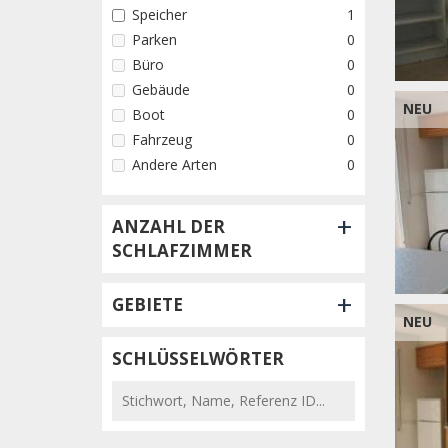
Speicher
1
Parken
0
Büro
0
Gebäude
0
NEU
Boot
0
Fahrzeug
0
Andere Arten
0
+
ANZAHL DER
SCHLAFZIMMER
+
GEBIETE
NEU
SCHLÜSSELWÖRTER