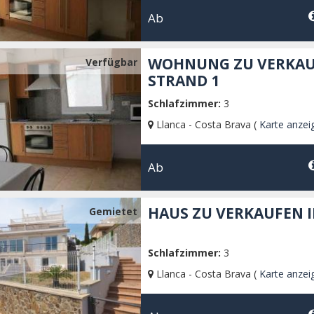
Ab
WOHNUNG ZU VERKAUF
Verfügbar
STRAND 1
Schlafzimmer:
3
Llanca - Costa Brava (
Karte anzei
Ab
HAUS ZU VERKAUFEN I
Gemietet
Schlafzimmer:
3
Llanca - Costa Brava (
Karte anzei