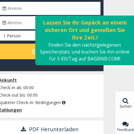
Lassen Sie Ihr Gepäck an einem
sicheren Ort und genießen Sie
Ihre Zeit.!
Finden Sie den nächstgelegenen
BERECHNEN
Speicherplatz und buchen Sie ihn online
für 5 €0/Tag auf BAGBNB.COM!
Verfügbarkeit prüfen
Ankunft
Check-in ab: 00:00
Check-out bis: 00:00
Späterer Check-In:
Bedingungen
Suchen
Zahlungen
PDF Herunterladen
Feedback