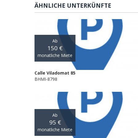
ÄHNLICHE UNTERKÜNFTE
Ab
150 €
monatliche Miete
Calle Viladomat 85
BHMI-8798
Ab
95 €
monatliche Miete