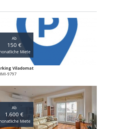
Ab
150 €
onatliche Miete
rking Viladomat
MI-9797
Ab
1.600 €
onatliche Miete