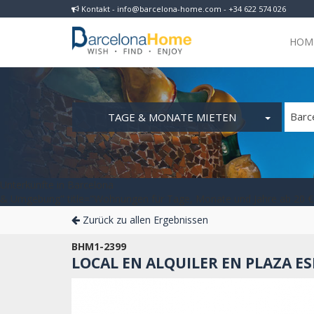
Kontakt - info@barcelona-home.com - +34 622 574 026
HOM
TAGE & MONATE MIETEN
Barc
Unterkünfte in Barcelona
& Umgebung" title="Wohnungen für Tage, Monate und Jahre ab 20 € 
Zurück zu allen Ergebnissen
BHM1-2399
LOCAL EN ALQUILER EN PLAZA E