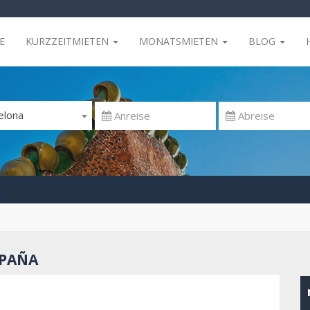
E
KURZZEITMIETEN
MONATSMIETEN
BLOG
elona
" />
SPAÑA