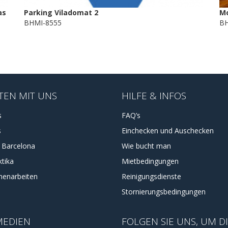
as
Parking Viladomat 2
Mo
BHMI-8555
BH
TEN MIT UNS
HILFE & INFOS
s
FAQ’s
s
Einchecken und Auschecken
a Barcelona
Wie bucht man
tika
Mietbedingungen
enarbeiten
Reinigungsdienste
Stornierungsbedingungen
MEDIEN
FOLGEN SIE UNS, UM D