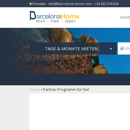
Kontakt - info@barcelona-home.com - +34 622 574 026
HOM
TAGE & MONATE MIETEN
 Wo
Unterkünfte in Barcelona
& Umgebung" title="Wohnungen für Tage, Monate und Jahre ab 20 € 
Home
›
Partner-Programm für Sie!