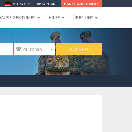
DEUTSCH
☎ KONTAKT
HAUSEIGENTÜMER
HAUSEIGENTÜMER
HILFE
ÜBER UNS
SUCHEN
 Personen