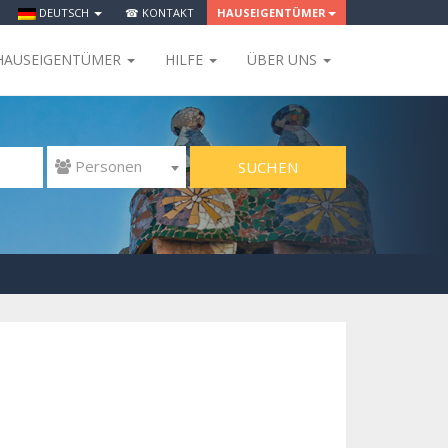
DEUTSCH
☎ KONTAKT
HAUSEIGENTÜMER
HAUSEIGENTÜMER
HILFE
ÜBER UNS
SUCHEN
 Personen