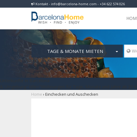
Kontakt - info@barcelona-home.com - +34 622 574 026
HOM
TAGE & MONATE MIETEN
 Wo
Unterkünfte in Barcelona
& Umgebung" title="Wohnungen für Tage, Monate und Jahre ab 20 € 
Home
›
Einchecken und Auschecken