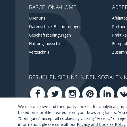
BARCELONA-HOME
ARBEI
Über uns
Affiliate
Datenschutz-Bestimmungen
Partner
Geschäftsbedingungen
Praktik
Haftungsausschluss
Fernprak
Verzeichnis
Zusamm
BESUCHEN SIE UNS IN DEN SOZIALEN 
We use our own and third-party cookies for analytical pur
based on a profile created from your browsing habits. You 
"Configure," accept all cookies by clicking "Accept," or rej
information, please consult our
Privacy and Cookies Policy
.