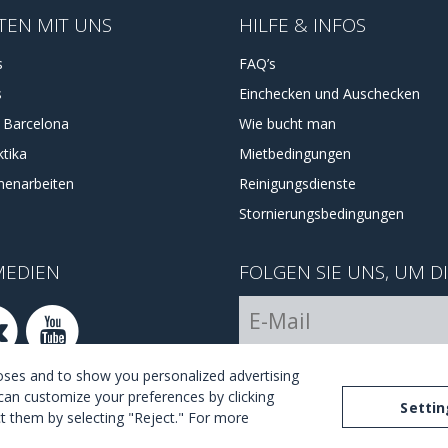
TEN MIT UNS
HILFE & INFOS
s
FAQ’s
s
Einchecken und Auschecken
a Barcelona
Wie bucht man
tika
Mietbedingungen
enarbeiten
Reinigungsdienste
Stornierungsbedingungen
MEDIEN
FOLGEN SIE UNS, UM D
I Agree with the
terms and 
poses and to show you personalized advertising
can customize your preferences by clicking
Settin
ect them by selecting "Reject." For more