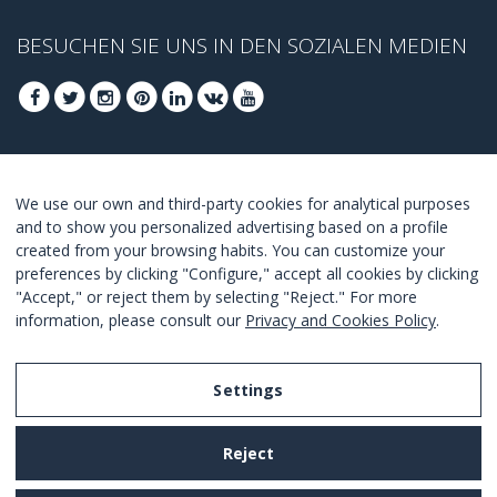
BESUCHEN SIE UNS IN DEN SOZIALEN MEDIEN
FOLGEN SIE UNS, UM DIE BESTEN ANGEBOTE
We use our own and third-party cookies for analytical purposes
ZU ERHALTEN
and to show you personalized advertising based on a profile
created from your browsing habits. You can customize your
ANMELDEN
preferences by clicking "Configure," accept all cookies by clicking
"Accept," or reject them by selecting "Reject." For more
I Agree with the
terms and conditions
.
information, please consult our
Privacy and Cookies Policy
.
Settings
Legal Notice
Reject
Privacy and Cookies Policy
Terms and Conditions of Use