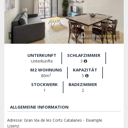
1
UNTERKUNFT
SCHLAFZIMMER
Unterkünfte
3
M2 WOHNUNG
KAPAZITÄT
2
80m
5
STOCKWERK
BADEZIMMER
1
2
ALLGEMEINE INFORMATION
Adresse: Gran Via de les Corts Catalanes - Eixample
Lizenz: