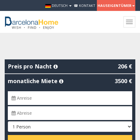
DEUTSCH
☎ KONTAKT
HAUSEIGENTÜMER
Togg
navig
Preis pro Nacht
206 €
monatliche Miete
3500 €