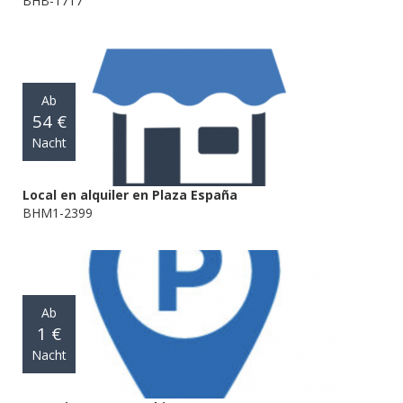
BHB-1717
Ab
54 €
Nacht
Local en alquiler en Plaza España
BHM1-2399
Ab
1 €
Nacht