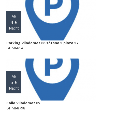
Ab
4 €
Nacht
Parking viladomat 86 sótano 5 plaza 57
BHMI-614
Ab
5 €
Nacht
Calle Viladomat 85
BHMI-8798