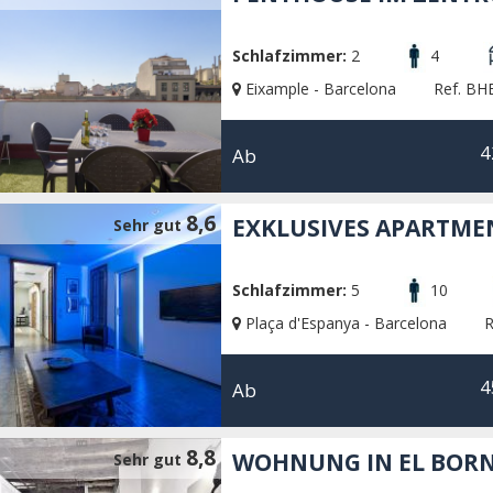
Schlafzimmer:
2
4
Eixample - Barcelona
Ref. BH
4
Ab
8,6
EXKLUSIVES APARTMEN
Sehr gut
Schlafzimmer:
5
10
Plaça d'Espanya - Barcelona
R
4
Ab
8,8
WOHNUNG IN EL BOR
Sehr gut