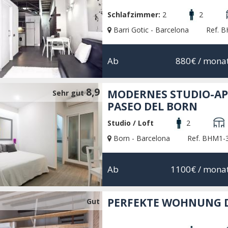
Schlafzimmer:
2
2
Barri Gotic - Barcelona
Ref. 
Ab
880€
/ monat
8,9
MODERNES STUDIO-AP
Sehr gut
PASEO DEL BORN
Studio / Loft
2
Born - Barcelona
Ref. BHM1-
Ab
1100€
/ monat
PERFEKTE WOHNUNG D
Gut