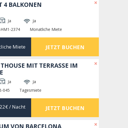
×
T 4 BALKONEN
Ja
Ja
 BHM1-2374
Monatliche Miete
liche Miete
JETZT BUCHEN
×
HOUSE MIT TERRASSE IM
E
Ja
Ja
B-045
Tagesmiete
22€
/ Nacht
JETZT BUCHEN
×
RUM VON BARCELONA