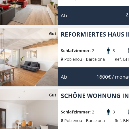
2
Ab
REFORMIERTES HAUS 
Gut
Schlafzimmer:
2
3
Poblenou - Barcelona
Ref. B
Ab
1600€
/ monat
SCHÖNE WOHNUNG IN
Gut
Schlafzimmer:
2
3
Poblenou - Barcelona
Ref. B