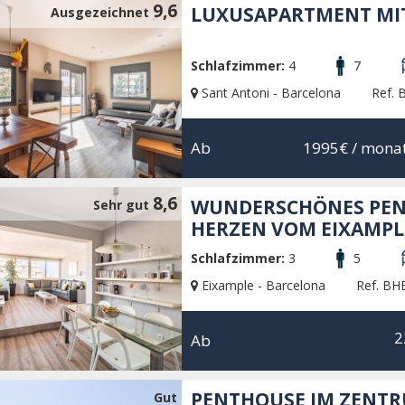
9,6
LUXUSAPARTMENT MI
Ausgezeichnet
Schlafzimmer:
4
7
Sant Antoni - Barcelona
Ref.
Ab
1995€
/ monat
8,6
WUNDERSCHÖNES PENT
Sehr gut
HERZEN VOM EIXAMPL
Schlafzimmer:
3
5
Eixample - Barcelona
Ref. BH
2
Ab
PENTHOUSE IM ZENT
Gut