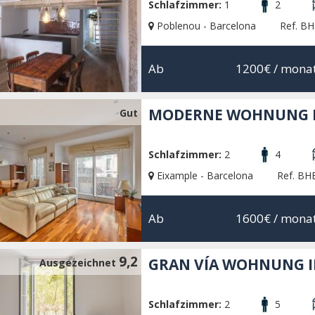
Schlafzimmer:
1
2
Poblenou - Barcelona
Ref. B
Ab
1200€
/ monat
MODERNE WOHNUNG I
Gut
Schlafzimmer:
2
4
Eixample - Barcelona
Ref. BH
Ab
1600€
/ monat
9,2
GRAN VÍA WOHNUNG I
Ausgezeichnet
Schlafzimmer:
2
5