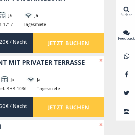
Suchen
Ja
Ja
B-1717
Tagesmiete
Feedback
20€
/ Nacht
JETZT BUCHEN
×
T MIT PRIVATER TERRASSE
Ja
Ja
ef. BHB-1036
Tagesmiete
50€
/ Nacht
JETZT BUCHEN
×
N