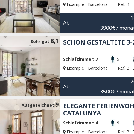
Eixample - Barcelona
Ref. BH
1
Ab
3900€
/ monat
8,1
SCHÖN GESTALTETE 3
Sehr gut
Schlafzimmer:
3
5
Eixample - Barcelona
Ref. BH
2
Ab
3500€
/ monat
9
ELEGANTE FERIENWOH
Ausgezeichnet
CATALUNYA
Schlafzimmer:
4
9
Eixample - Barcelona
Ref. BH