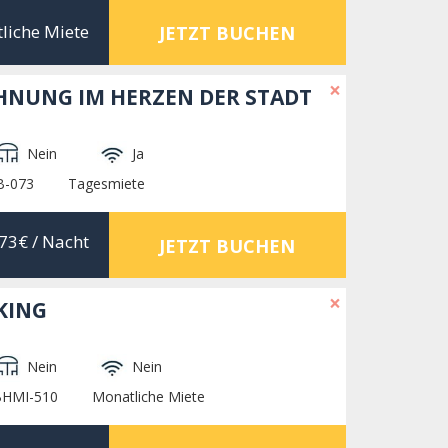
liche Miete
JETZT BUCHEN
×
NUNG IM HERZEN DER STADT
Nein
Ja
B-073
Tagesmiete
73€
/ Nacht
JETZT BUCHEN
×
KING
Nein
Nein
BHMI-510
Monatliche Miete