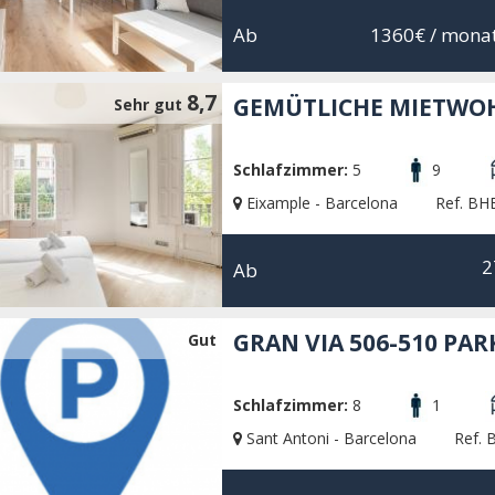
Ab
1360€
/ monat
8,7
GEMÜTLICHE MIETWOH
Sehr gut
Schlafzimmer:
5
9
Eixample - Barcelona
Ref. BH
2
Ab
GRAN VIA 506-510 PAR
Gut
Schlafzimmer:
8
1
Sant Antoni - Barcelona
Ref. 