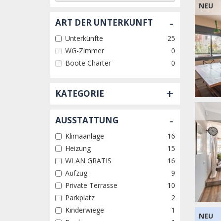
NEU
-
ART DER UNTERKUNFT
Unterkünfte
25
WG-Zimmer
0
Boote Charter
0
+
KATEGORIE
-
AUSSTATTUNG
Klimaanlage
16
Heizung
15
WLAN GRATIS
16
Aufzug
9
Private Terrasse
10
Parkplatz
2
Kinderwiege
1
NEU