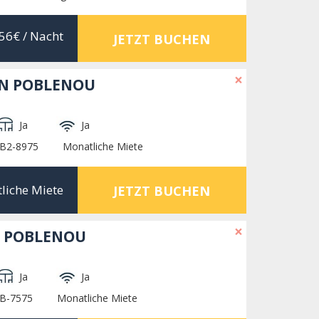
56€
/ Nacht
JETZT BUCHEN
×
IN POBLENOU
Ja
Ja
HB2-8975
Monatliche Miete
liche Miete
JETZT BUCHEN
×
 POBLENOU
Ja
Ja
HB-7575
Monatliche Miete