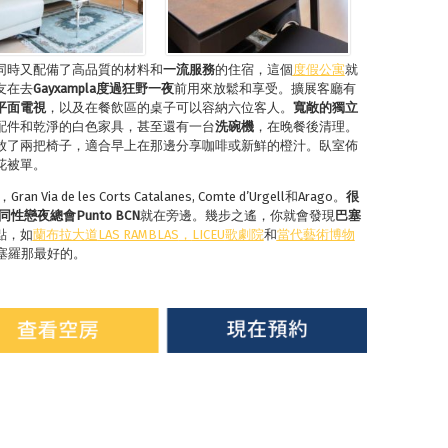
同時又配備了高品質的材料和
一流服務
的住宿，這個
度假公寓
就
友在去
Gayxampla
度過狂野一夜
前用來放鬆和享受。擴展客廳有
平面電視
，以及在餐飲區的桌子可以容納六位客人。
寬敞的獨立
配件和乾淨的白色家具，甚至還有一台
洗碗機
，在晚餐後清理。
放了兩把椅子，適合早上在那邊分享咖啡或新鮮的橙汁。臥室佈
花被單。
 Via de les Corts Catalanes, Comte d’Urgell和Arago。
很
同性戀夜總會
Punto BCN
就在旁邊。幾步之遙，你就會發現
巴塞
點，如
蘭布拉大道
LAS RAMBLAS
，
LICEU
歌劇院
和
當代藝術博物
塞羅那最好的。