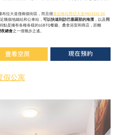
蘭布拉大道僅兩個街區，而且很
靠近格拉西亞大道
PASSEIG DE
場所。靠近幾個地鐵站和公車站，
可以快速到訪巴塞羅那的海濱
，以及
同
特點是擁有各種各樣的LGBTQ餐廳、桑拿浴室和商店，距離
戀夜總會
之一僅幾步之遙。
度假公寓