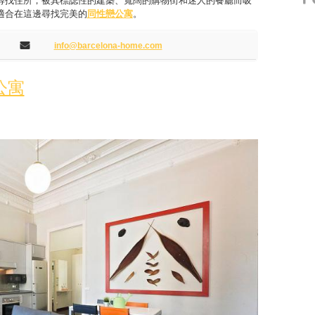
尋找住所，被其標誌性的建築、寬闊的購物街和迷人的餐廳而吸
適合在這邊尋找完美的
同性戀公寓
。
info@barcelona-home.com
公寓