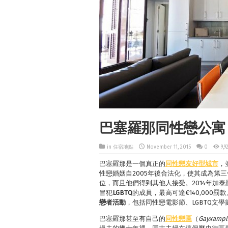
巴塞羅那同性戀公寓 Gay 
in
住宿地點
November 11, 2015
0
9,9
巴塞羅那是一個真正的
同性戀友好型城市
，
性戀婚姻自2005年後合法化，使其成為第
位，而且他們得到其他人接受。2014年加
冒犯
LGBTQ
的成員，最高可達€140,000
戀者活動
，包括同性戀電影節、LGBTQ文
巴塞羅那甚至有自己的
同性戀區
（
Gayxampl