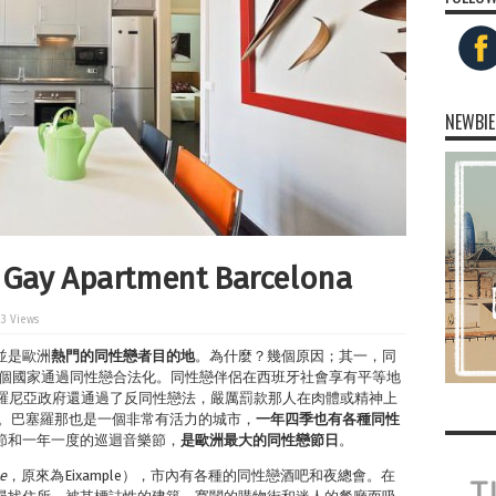
NEWBIE
Apartment Barcelona
23 Views
並是歐洲
熱門的同性戀者目的地
。為什麼？幾個原因；其一，同
三個國家通過同性戀合法化。同性戀伴侶在西班牙社會享有平等地
泰羅尼亞政府還通過了反同性戀法，嚴厲罰款那人在肉體或精神上
罰款。巴塞羅那也是一個非常有活力的城市，
一年四季也有各種同性
學節和一年一度的巡迴音樂節，
是歐洲最大的同性戀節日
。
e
，原來為Eixample），市內有各種的同性戀酒吧和夜總會。在