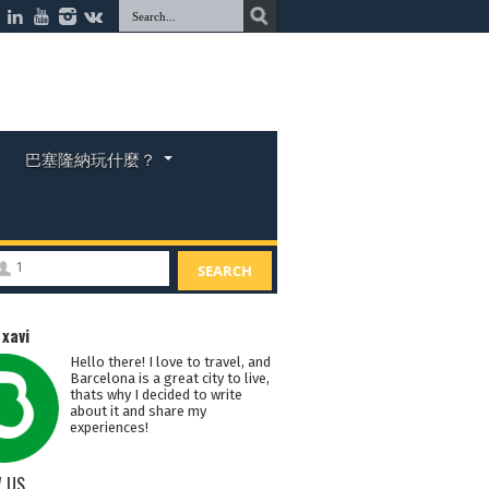
巴塞隆納玩什麼？
1
SEARCH
：
xavi
Hello there! I love to travel, and
Barcelona is a great city to live,
thats why I decided to write
about it and share my
experiences!
 US