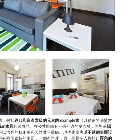
格，包括
經典和資產階級的元素的
Eixample
家
（以精細的牆壁古
ian
家具
和裝飾品。在公共區域有一張舒適的皮沙發，面對著
陽
區以漂亮的藝術牆和天然葉子裝飾。現代化廚房
以不銹鋼表面設
室有兩個獨特的主題，一個有角度，另一個是令人聯想起
禪宗的