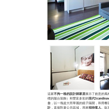
這家
不拘一格的設計師家居
展示了創意的風
樸的陽台裝飾）和豐富多彩的
現代
Scandinav
台
，以一塊超大而華麗的鏡子隔開，和用餐
計
，直接對著公共區域，用來
招待客人
。臥