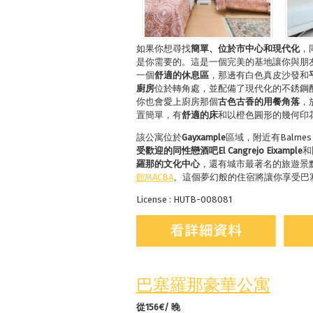
如果你想尋找
簡單、位於市中心和現代化
，
是你需要的。這是一個完美的基地讓你與朋
一個
舒適的休息區
，那邊有白色真皮沙發和
廚房
位於轉角處，並配備了現代化的不銹鋼
你也會愛上廚房那個
古色古香的用餐角落
，
置簡單，有
舒適的床
和以橙色圓形的幾何印
該公寓位於
Gayxample
區域，附近有Balmes，Gran
受歡迎的同性戀酒吧
El Cangrejo Eixample
和
羅那的文化中心
，還有城市最著名的旅遊景
館
MACBA
。這個夢幻般的住宿將讓你享受巴
License : HUTB-008081
巴塞羅那豪華公寓
從156€/ 晚