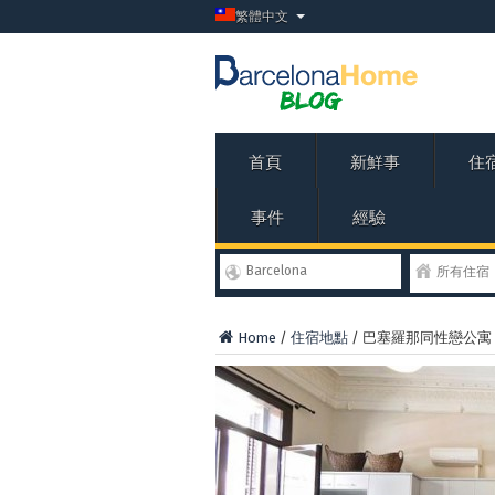
繁體中文
首頁
新鮮事
住
事件
經驗
Barcelona
所有住宿
Home
/
住宿地點
/
巴塞羅那同性戀公寓 Gay 