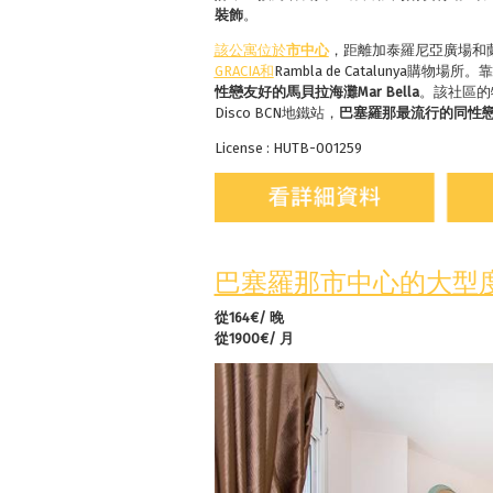
裝飾
。
該公寓位於
市中心
，距離加泰羅尼亞廣場和
GRACIA
和
Rambla de Catalunya購物
性戀友好的馬貝拉海灘
Mar Bella
。該社區的
Disco BCN地鐵站，
巴塞羅那最流行的同性
License : HUTB-001259
巴塞羅那市中心的大型
從164€/ 晚
從1900€/ 月