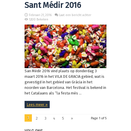
Sant Médir 2016
Februari 21, 2016
Laat een bericht achter
1,830 Bekeken
San Médir 2016 vind plaats op donderdag 3
maart 2016 in het VILA DE GRACIA gebied, wat is
gevestigd in het gebied van Gràcia in het
noorden van Barcelona. Het festival is bekend in
het Catalaans als ‘‘la festa més ...
Lees meer »
1
2
3
4
5
»
Page 1 of 5