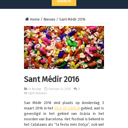
SEARCH
Home
/
Nieuws
/
Sant Médir 2016
Sant Médir 2016
in
Nieuws
Februari 21, 2016
0
1,830 Bekeken
San Médir 2016 vind plaats op donderdag 3
maart 2016 in het
VILA DE GRACIA
gebied, wat is
gevestigd in het gebied van Gràcia in het
noorden van Barcelona. Het festival is bekend in
het Catalaans als ‘‘la festa més Dolça’’, ook wel