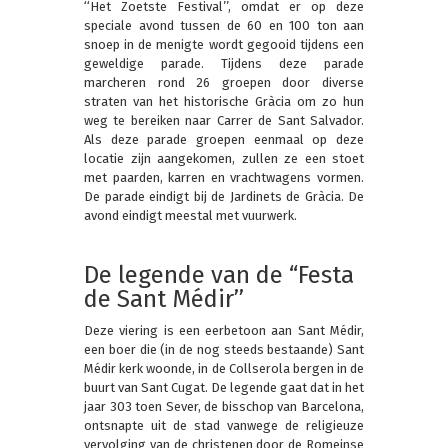
‘‘Het Zoetste Festival’’, omdat er op deze
speciale avond tussen de 60 en 100 ton aan
snoep in de menigte wordt gegooid tijdens een
geweldige parade. Tijdens deze parade
marcheren rond 26 groepen door diverse
straten van het historische Gràcia om zo hun
weg te bereiken naar Carrer de Sant Salvador.
Als deze parade groepen eenmaal op deze
locatie zijn aangekomen, zullen ze een stoet
met paarden, karren en vrachtwagens vormen.
De parade eindigt bij de Jardinets de Gràcia. De
avond eindigt meestal met vuurwerk.
De legende van de “Festa
de Sant Médir’’
Deze viering is een eerbetoon aan Sant Médir,
een boer die (in de nog steeds bestaande) Sant
Médir kerk woonde, in de Collserola bergen in de
buurt van Sant Cugat. De legende gaat dat in het
jaar 303 toen Sever, de bisschop van Barcelona,
ontsnapte uit de stad vanwege de religieuze
vervolging van de christenen door de Romeinse