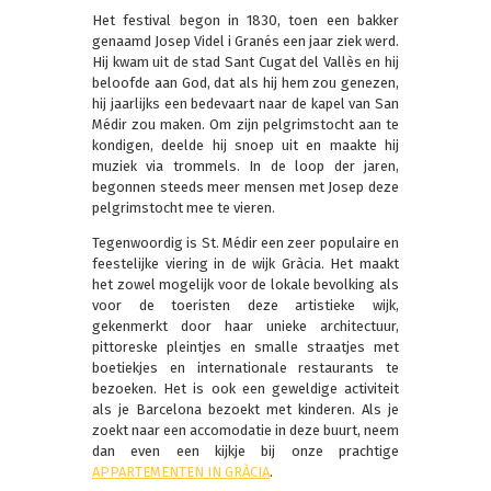
Het festival begon in 1830, toen een bakker
genaamd Josep Videl i Granés een jaar ziek werd.
Hij kwam uit de stad Sant Cugat del Vallès en hij
beloofde aan God, dat als hij hem zou genezen,
hij jaarlijks een bedevaart naar de kapel van San
Médir zou maken. Om zijn pelgrimstocht aan te
kondigen, deelde hij snoep uit en maakte hij
muziek via trommels. In de loop der jaren,
begonnen steeds meer mensen met Josep deze
pelgrimstocht mee te vieren.
Tegenwoordig is St. Médir een zeer populaire en
feestelijke viering in de wijk Gràcia. Het maakt
het zowel mogelijk voor de lokale bevolking als
voor de toeristen deze artistieke wijk,
gekenmerkt door haar unieke architectuur,
pittoreske pleintjes en smalle straatjes met
boetiekjes en internationale restaurants te
bezoeken. Het is ook een geweldige activiteit
als je Barcelona bezoekt met kinderen. Als je
zoekt naar een accomodatie in deze buurt, neem
dan even een kijkje bij onze prachtige
APPARTEMENTEN IN GRÀCIA
.