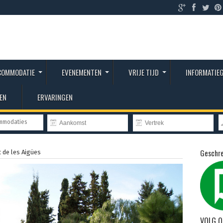
COMMODATIE
EVENEMENTEN
VRIJE TIJD
INFORMATIE
EN
ERVARINGEN
ommodaties
Geschre
 de les Aigües
VOLG O