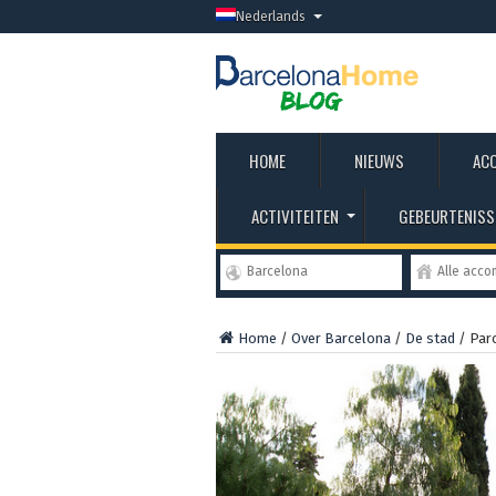
Nederlands
HOME
NIEUWS
AC
ACTIVITEITEN
GEBEURTENISS
Barcelona
Alle acc
Home
/
Over Barcelona
/
De stad
/
Parc