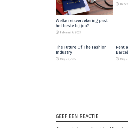
Decem
Welke reisverzekering past
het beste bij jou?
Februari 6, 2024
The Future Of The Fashion
Rent 
Industry
Barce
May 26, 2022
May 2
GEEF EEN REACTIE