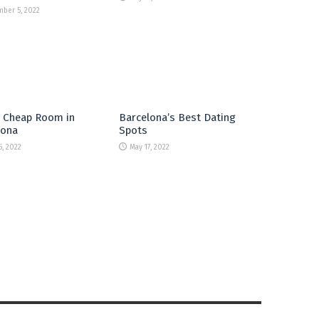
ber 5, 2022
a Cheap Room in
Barcelona’s Best Dating
lona
Spots
5, 2022
May 17, 2022