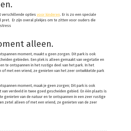
nen.
dt verschillende opties
voor kinderen
. Er is zo een speciale
ret. Er zijn overal plekjes om te zitten voor ouders die
 stress
oment alleen.
 ontspannen moment, maakt u geen zorgen. Dit park is ook
cheiden gebieden. Een plek is alleen gemaakt van vegetatie en
en te ontspannen in het rustige deel van het park. In het
of met een vriend, ze genieten van het zeer ontwikkelde park
 ontspannen moment, maak je geen zorgen; Dit park is ook
t van verdeeld in twee goed gescheiden gebied. En één plaats is
te genieten van de natuur en te ontspannen in een zeer rustige
n zetel alleen of met een vriend, ze genieten van de zeer