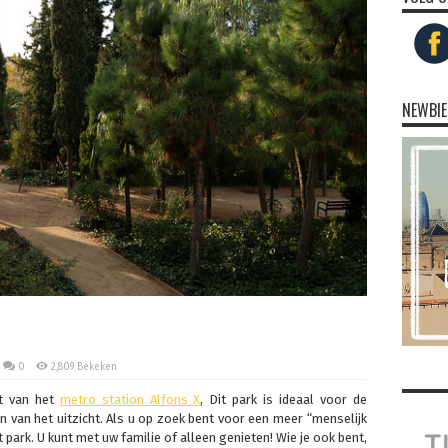
NEWBIE
0
2,809 Bekeken
rt van het
metro station Alfons X
, Dit park is ideaal voor de
van het uitzicht. Als u op zoek bent voor een meer “menselijk
t park. U kunt met uw familie of alleen genieten! Wie je ook bent,