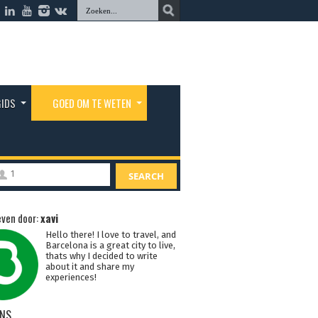
GIDS
GOED OM TE WETEN
1
SEARCH
ven door:
xavi
Hello there! I love to travel, and
Barcelona is a great city to live,
thats why I decided to write
about it and share my
experiences!
NS