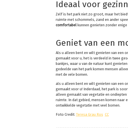
Ideaal voor gezin
Zelf is het park niet zo groot, maar het bie
ruimte met schommels, zand en ander speel p
comfortabel
kunnen genieten zonder enige
Geniet van een m
Als u alleen bent en wilt genieten van een
gemaakt voor u, het is verdeeld in twee ges
bankjes, waar u van de natuur kunt genieten 
gedeelde van het park komen mensen alleen 
met de vele bomen.
als u alleen bent en wilt genieten van een
gemaakt voor u! Inderdaad, het park is soor
alleen gemaakt van vegetatie en ondiepten 
ruimte. In dat gebied, mensen komen naar ee
ontwikkelde vegetatie met veel bomen.
Foto Credit:
Teresa Grau Ros
CC