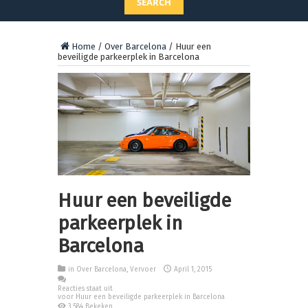
SEARCH
Home
/
Over Barcelona
/
Huur een
beveiligde parkeerplek in Barcelona
Huur een beveiligde
parkeerplek in
Barcelona
in
Over Barcelona
,
Vervoer
April 1, 2015
Reacties staat uit
voor Huur een beveiligde parkeerplek in Barcelona
3,584 Bekeken