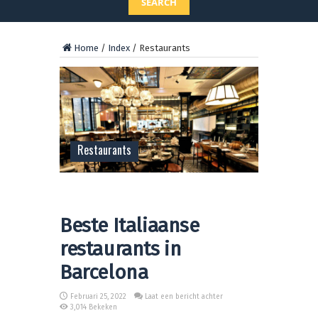
SEARCH
Home
/
Index
/
Restaurants
Restaurants
Beste Italiaanse
restaurants in
Barcelona
Februari 25, 2022
Laat een bericht achter
3,014 Bekeken