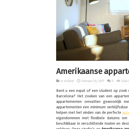
Amerikaanse appart
in
Verblijf
Februari 20, 2017
0
1,034
Bent u een expat of een student op zoek
Barcelona? Het zoeken van een apparteme
appartementen omvatten gewoonlijk m
appartementen een minimum verblijfsduur 
helpen met het vinden van de perfecte
acc
eigendommen met flexibele datums om a
beschikbaar in verschillende maten en des
voldoen. Onze studio’s en
Amerikaanse ap