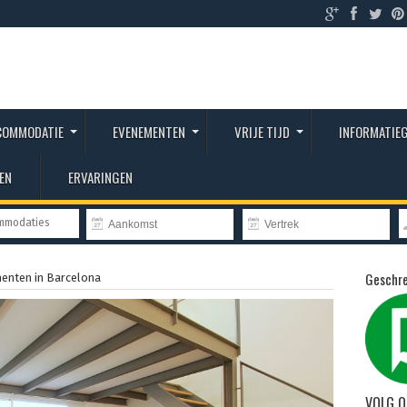
COMMODATIE
EVENEMENTEN
VRIJE TIJD
INFORMATIE
EN
ERVARINGEN
ommodaties
Geschre
enten in Barcelona
VOLG O