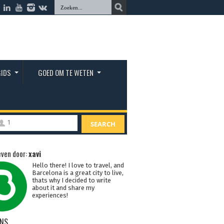
GIDS
GOED OM TE WETEN
1
SEARCH
ven door:
xavi
Hello there! I love to travel, and
Barcelona is a great city to live,
thats why I decided to write
about it and share my
experiences!
NS