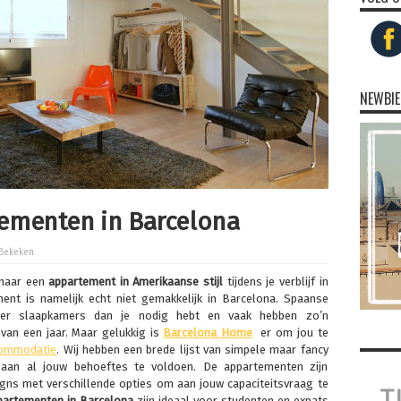
NEWBIE
ementen in Barcelona
 Bekeken
 naar een
appartement in Amerikaanse stijl
tijdens je verblijf in
nt is namelijk echt niet gemakkelijk in Barcelona. Spaanse
eer slaapkamers dan je nodig hebt en vaak hebben zo’n
van een jaar. Maar gelukkig is
Barcelona Home
er om jou te
ommodatie
. Wij hebben een brede lijst van simpele maar fancy
an al jouw behoeftes te voldoen. De appartementen zijn
igns met verschillende opties om aan jouw capaciteitsvraag te
partementen in Barcelona
zijn ideaal voor studenten en expats