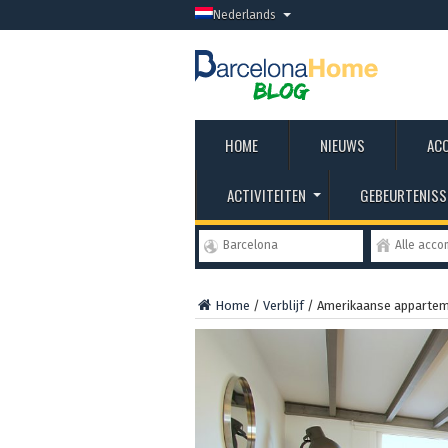
Nederlands
HOME
NIEUWS
AC
ACTIVITEITEN
GEBEURTENISS
Barcelona
Alle acc
Home
/
Verblijf
/
Amerikaanse appartem