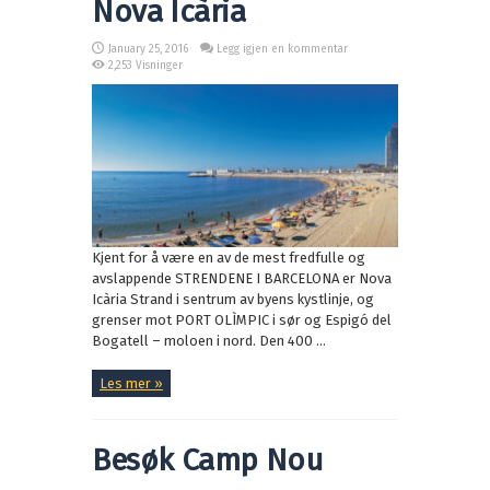
Nova Icària
January 25, 2016
Legg igjen en kommentar
2,253 Visninger
Kjent for å være en av de mest fredfulle og
avslappende STRENDENE I BARCELONA er Nova
Icària Strand i sentrum av byens kystlinje, og
grenser mot PORT OLÌMPIC i sør og Espigó del
Bogatell – moloen i nord. Den 400 ...
Les mer »
Besøk Camp Nou