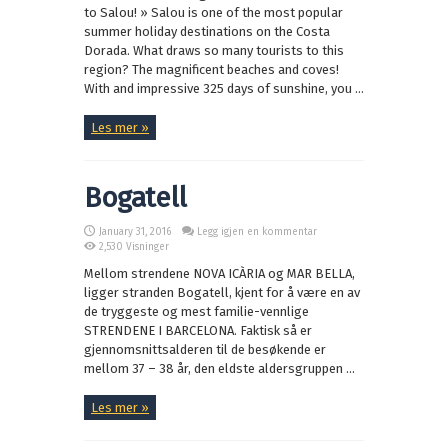
to Salou! » Salou is one of the most popular
summer holiday destinations on the Costa
Dorada. What draws so many tourists to this
region? The magnificent beaches and coves!
With and impressive 325 days of sunshine, you ...
Les mer »
Bogatell
January 31, 2016
Legg igjen en kommentar
2,530 Visninger
Mellom strendene NOVA ICÀRIA og MAR BELLA,
ligger stranden Bogatell, kjent for å være en av
de tryggeste og mest familie-vennlige
STRENDENE I BARCELONA. Faktisk så er
gjennomsnittsalderen til de besøkende er
mellom 37 – 38 år, den eldste aldersgruppen ...
Les mer »