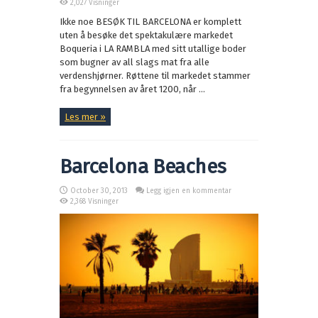
2,027 Visninger
Ikke noe BESØK TIL BARCELONA er komplett
uten å besøke det spektakulære markedet
Boqueria i LA RAMBLA med sitt utallige boder
som bugner av all slags mat fra alle
verdenshjørner. Røttene til markedet stammer
fra begynnelsen av året 1200, når ...
Les mer »
Barcelona Beaches
October 30, 2013
Legg igjen en kommentar
2,368 Visninger