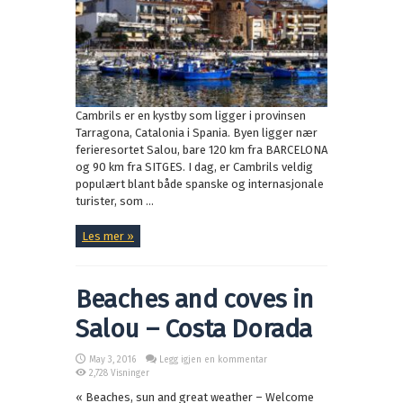
Cambrils er en kystby som ligger i provinsen
Tarragona, Catalonia i Spania. Byen ligger nær
ferieresortet Salou, bare 120 km fra BARCELONA
og 90 km fra SITGES. I dag, er Cambrils veldig
populært blant både spanske og internasjonale
turister, som ...
Les mer »
Beaches and coves in
Salou – Costa Dorada
May 3, 2016
Legg igjen en kommentar
2,728 Visninger
« Beaches, sun and great weather – Welcome