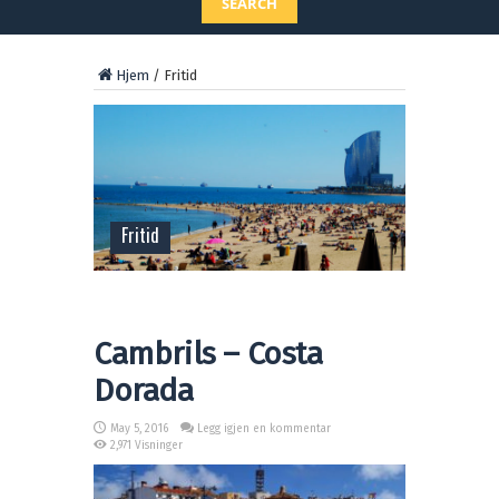
SEARCH
Hjem
/
Fritid
Fritid
Cambrils – Costa
Dorada
May 5, 2016
Legg igjen en kommentar
2,971 Visninger