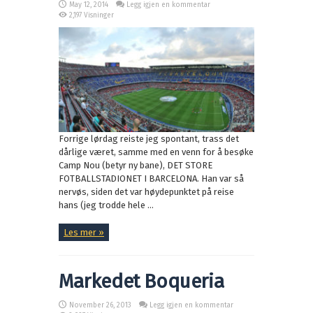
May 12, 2014
Legg igjen en kommentar
2,197 Visninger
Forrige lørdag reiste jeg spontant, trass det
dårlige været, samme med en venn for å besøke
Camp Nou (betyr ny bane), DET STORE
FOTBALLSTADIONET I BARCELONA. Han var så
nervøs, siden det var høydepunktet på reise
hans (jeg trodde hele ...
Les mer »
Markedet Boqueria
November 26, 2013
Legg igjen en kommentar