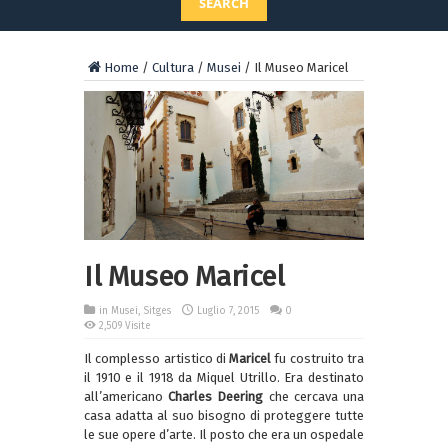
SEARCH
Home
/
Cultura
/
Musei
/
Il Museo Maricel
Il Museo Maricel
in
Musei
,
Sitges
Luglio 7, 2015
0
2,509 Visite
Il complesso artistico di
Maricel
fu costruito tra
il 1910 e il 1918 da Miquel Utrillo. Era destinato
all’americano
Charles Deering
che cercava una
casa adatta al suo bisogno di proteggere tutte
le sue opere d’arte. Il posto che era un ospedale