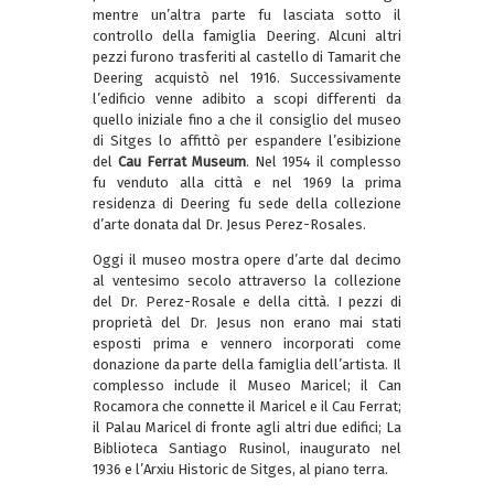
mentre un’altra parte fu lasciata sotto il
controllo della famiglia Deering. Alcuni altri
pezzi furono trasferiti al castello di Tamarit che
Deering acquistò nel 1916. Successivamente
l’edificio venne adibito a scopi differenti da
quello iniziale fino a che il consiglio del museo
di Sitges lo affittò per espandere l’esibizione
del
Cau Ferrat Museum
. Nel 1954 il complesso
fu venduto alla città e nel 1969 la prima
residenza di Deering fu sede della collezione
d’arte donata dal Dr. Jesus Perez-Rosales.
Oggi il museo mostra opere d’arte dal decimo
al ventesimo secolo attraverso la collezione
del Dr. Perez-Rosale e della città. I pezzi di
proprietà del Dr. Jesus non erano mai stati
esposti prima e vennero incorporati come
donazione da parte della famiglia dell’artista. Il
complesso include il Museo Maricel; il Can
Rocamora che connette il Maricel e il Cau Ferrat;
il Palau Maricel di fronte agli altri due edifici; La
Biblioteca Santiago Rusinol, inaugurato nel
1936 e l’Arxiu Historic de Sitges, al piano terra.