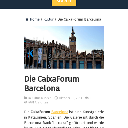
SEARCH
Home
/
Kultur
/
Die CaixaForum Barcelona
Die CaixaForum
Barcelona
in
Kultur
,
Museen
Oktober 30, 2013
0
6,871 Ansichten
Die
CaixaForum
Barcelona
ist eine Kunstgalerie
in Katalonien, Spanien. Die Galerie ist durch die
Barcelona Bank “la caixa” gefördert und wurde