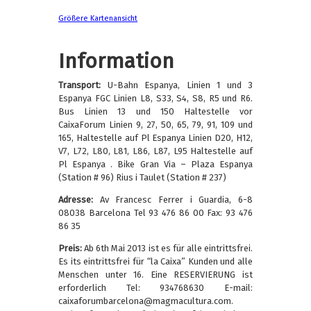
Größere Kartenansicht
Information
Transport:
U-Bahn Espanya, Linien 1 und 3
Espanya FGC Linien L8, S33, S4, S8, R5 und R6.
Bus Linien 13 und 150 Haltestelle vor
CaixaForum Linien 9, 27, 50, 65, 79, 91, 109 und
165, Haltestelle auf Pl Espanya Linien D20, H12,
V7, L72, L80, L81, L86, L87, L95 Haltestelle auf
Pl Espanya . Bike Gran Via – Plaza Espanya
(Station # 96) Rius i Taulet (Station # 237)
Adresse:
Av Francesc Ferrer i Guardia, 6-8
08038 Barcelona Tel 93 476 86 00 Fax: 93 476
86 35
Preis:
Ab 6th Mai 2013 ist es für alle eintrittsfrei.
Es its eintrittsfrei für “la Caixa” Kunden und alle
Menschen unter 16. Eine RESERVIERUNG ist
erforderlich Tel: 934768630 E-mail:
caixaforumbarcelona@magmacultura.com.