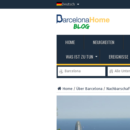
Deutsch
HOME
NEUIGKEITEN
WAS IST ZU TUN
EREIGNISSE
Barcelona
Alle Unte
Home
/
Über Barcelona
/
Nachbarschaf