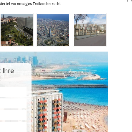
Viertel wo
emsiges Treiben
herrscht.
 Ihre
!