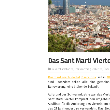
Das Sant Marti Viert
in
Nachbarschaften
,
Transportmöglichkeiten
,
Über 
Das Sant Marti Viertel
Barcelona
ist in
10
sind. Trotzdem teilen alle eine gemein
Renovierung, eine blühende Zukunft.
Aufgrund der Schwerindustrie war das Viert
Sant Marti Viertel komplett neu umgebaut.
Auslöser für die Änderung des Viertels. Im 
das 21 Jahrhundert zu verwandeln. Das Ziel