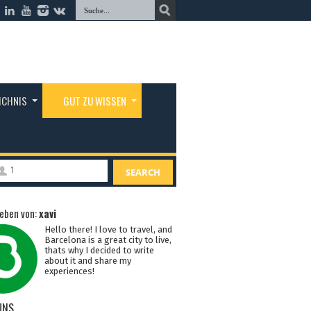
ICHNIS
GUT ZU WISSEN
1
SEARCH
eben von:
xavi
Hello there! I love to travel, and
Barcelona is a great city to live,
thats why I decided to write
about it and share my
experiences!
UNS