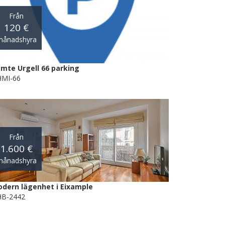
Från
120 €
månadshyra
mte Urgell 66 parking
MI-66
Från
1.600 €
månadshyra
dern lägenhet i Eixample
B-2442