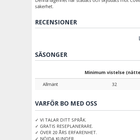
Denna lägenhet har städats och skyddats mot Covid-1
säkerhet.
RECENSIONER
SÄSONGER
Minimum vistelse (nätte
Allmänt
32
VARFÖR BO MED OSS
✓ VI TALAR DITT SPRÅK.
✓ GRATIS RESEPLANERARE.
✓ ÖVER 20 ÅRS ERFARENHET.
✓ NÖJDA KUNDER.