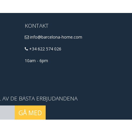
KONTAKT
info@barcelona-home.com
+34 622 574 026
10am - 6pm
L AV DE BÄSTA ERBJUDANDENA
GÅ MED
conditions
.