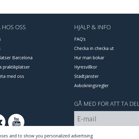
 HOS OSS
HJÄLP & INFO
s
FAQ’s
s
Checka in checka ut
latser Barcelona
Hur man bokar
 praktikplatser
Hyresvillkor
eta med oss
Städtjänster
Avbokningsregler
GÅ MED FÖR ATT TA DE
I Agree with the
terms and 
poses and to show you personalized advertising