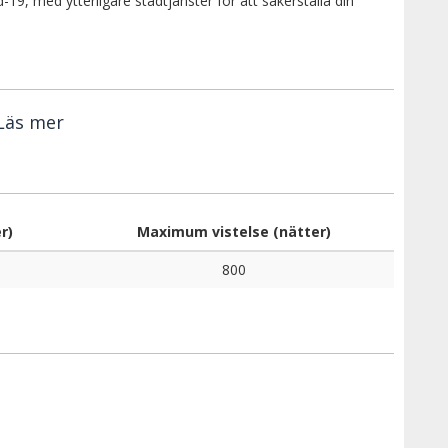
9, med ytterligare städtjänster för att säkerställa din
Läs mer
r)
Maximum vistelse (nätter)
800