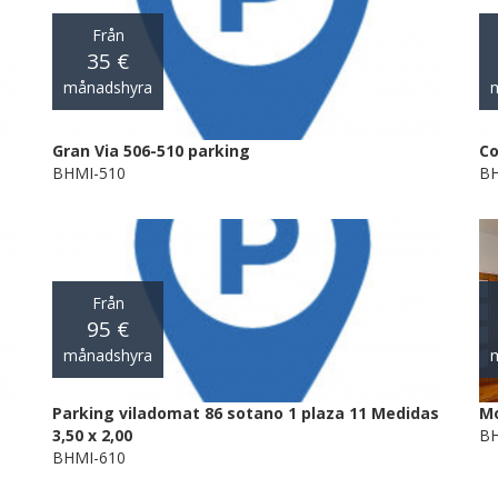
Från
35 €
månadshyra
Gran Via 506-510 parking
Co
BHMI-510
BH
Från
95 €
månadshyra
Parking viladomat 86 sotano 1 plaza 11 Medidas
Mo
3,50 x 2,00
BH
BHMI-610