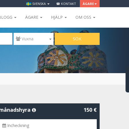
SVENSKA
☎ KONTAKT
ÄGARE
BLOGG
ÄGARE
HJÄLP
OM OSS
SÖK
 Vuxna
månadshyra
150 €