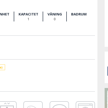
ENHET
KAPACITET
VÅNING
BADRUM
1
0
a)