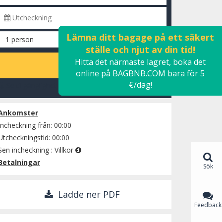
Lämna ditt bagage på ett säkert
ställe och njut av din tid!
Hitta det närmaste lagret, boka det
BERÄKNA
online på BAGBNB.COM bara för 5
€/dag!
Se tillgänglighet
Ankomster
Incheckning från: 00:00
Utcheckningstid: 00:00
Sen incheckning :
Villkor
Betalningar
Sök
Ladde ner PDF
Feedback