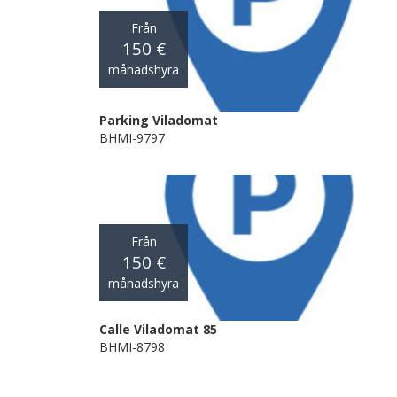
Från
150 €
månadshyra
Parking Viladomat
BHMI-9797
Från
150 €
månadshyra
Calle Viladomat 85
BHMI-8798