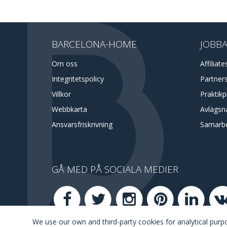
BARCELONA-HOME
JOBBA
Om oss
Affiliate
Integritetspolicy
Partner
Villkor
Praktikp
Webbkarta
Avlägsna
Ansvarsfriskrivning
Samarb
GÅ MED PÅ SOCIALA MEDIER
We use our own and third-party cookies for analytical pur