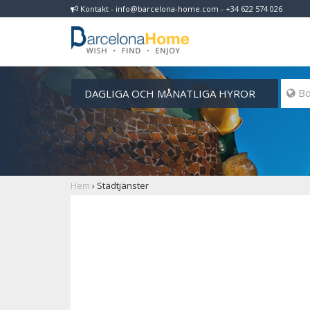
Kontakt - info@barcelona-home.com - +34 622 574 026
DAGLIGA OCH MÅNATLIGA HYROR
 Bo
Hem
›
Städtjänster