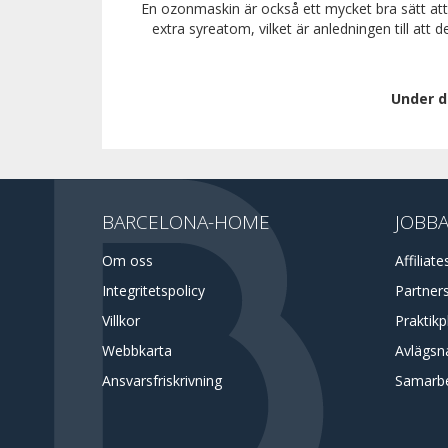
En ozonmaskin är också ett mycket bra sätt att 
extra syreatom, vilket är anledningen till a
Under d
BARCELONA-HOME
JOBBA
Om oss
Affiliate
Integritetspolicy
Partner
Villkor
Praktikp
Webbkarta
Avlägsna
Ansvarsfriskrivning
Samarb