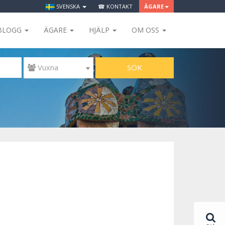
SVENSKA
☎ KONTAKT
ÄGARE
BLOGG
ÄGARE
HJÄLP
OM OSS
SÖK
 Vuxna