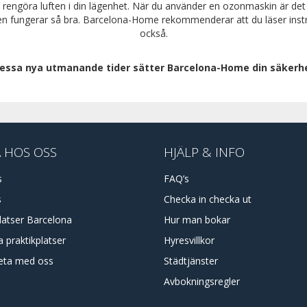
rengöra luften i din lägenhet. När du använder en ozonmaskin är det v
tt den fungerar så bra. Barcelona-Home rekommenderar att du läser ins
också.
essa nya utmanande tider sätter Barcelona-Home din säkerhe
 HOS OSS
HJÄLP & INFO
s
FAQ’s
s
Checka in checka ut
latser Barcelona
Hur man bokar
 praktikplatser
Hyresvillkor
eta med oss
Städtjänster
Avbokningsregler