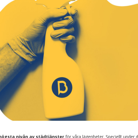
högsta nivån av städtjänster
för våra lägenheter. Speciellt under 