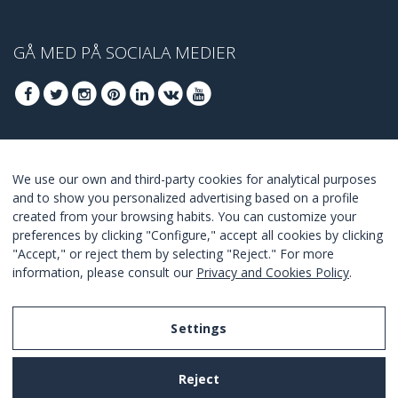
GÅ MED PÅ SOCIALA MEDIER
GÅ MED FÖR ATT TA DEL AV DE BÄSTA
We use our own and third-party cookies for analytical purposes
ERBJUDANDENA
and to show you personalized advertising based on a profile
created from your browsing habits. You can customize your
GÅ MED
preferences by clicking "Configure," accept all cookies by clicking
"Accept," or reject them by selecting "Reject." For more
I Agree with the
terms and conditions
.
information, please consult our
Privacy and Cookies Policy
.
Settings
Legal Notice
Reject
Privacy and Cookies Policy