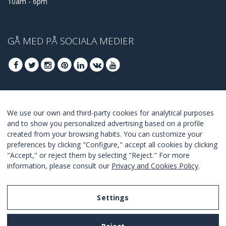
10am - 6pm
GÅ MED PÅ SOCIALA MEDIER
GÅ MED FÖR ATT TA DEL AV DE BÄSTA
We use our own and third-party cookies for analytical purposes
ERBJUDANDENA
and to show you personalized advertising based on a profile
created from your browsing habits. You can customize your
GÅ MED
preferences by clicking "Configure," accept all cookies by clicking
"Accept," or reject them by selecting "Reject." For more
I Agree with the
terms and conditions
.
information, please consult our
Privacy and Cookies Policy
.
Settings
Legal Notice