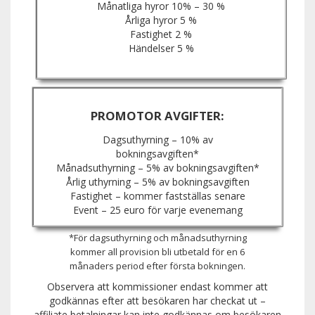
Månatliga hyror 10% – 30 %
Årliga hyror 5 %
Fastighet 2 %
Händelser 5 %
PROMOTOR AVGIFTER:
Dagsuthyrning – 10% av
bokningsavgiften*
Månadsuthyrning – 5% av bokningsavgiften*
Årlig uthyrning – 5% av bokningsavgiften
Fastighet – kommer fastställas senare
Event – 25 euro för varje evenemang
*För dagsuthyrning och månadsuthyrning
kommer all provision bli utbetald för en 6
månaders period efter första bokningen.
Observera att kommissioner endast kommer att
godkännas efter att besökaren har checkat ut –
affiliate betalningar kan inte godkännas om besökaren