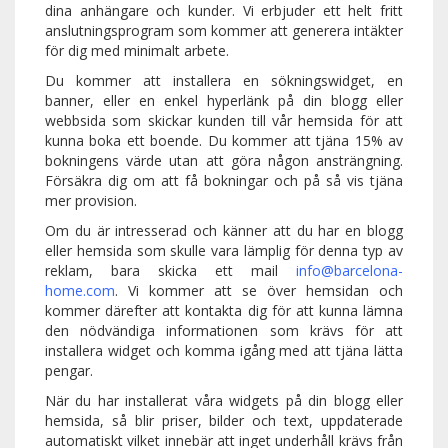
dina anhängare och kunder. Vi erbjuder ett helt fritt
anslutningsprogram som kommer att generera intäkter
för dig med minimalt arbete.
Du kommer att installera en sökningswidget, en
banner, eller en enkel hyperlänk på din blogg eller
webbsida som skickar kunden till vår hemsida för att
kunna boka ett boende. Du kommer att tjäna 15% av
bokningens värde utan att göra någon ansträngning.
Försäkra dig om att få bokningar och på så vis tjäna
mer provision.
Om du är intresserad och känner att du har en blogg
eller hemsida som skulle vara lämplig för denna typ av
reklam, bara skicka ett mail
info@barcelona-
home.com
. Vi kommer att se över hemsidan och
kommer därefter att kontakta dig för att kunna lämna
den nödvändiga informationen som krävs för att
installera widget och komma igång med att tjäna lätta
pengar.
När du har installerat våra widgets på din blogg eller
hemsida, så blir priser, bilder och text, uppdaterade
automatiskt vilket innebär att inget underhåll krävs från