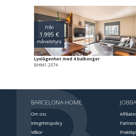
Från
1.995 €
månadshyra
Lyxlägenhet med 4 balkonger
BHM1-2374
BARCELONA-HOME
JOBBA
Om oss
Affiliate
Integritetspolicy
Partner
Villkor
Praktikp