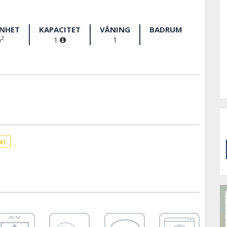
ENHET
KAPACITET
VÅNING
BADRUM
2
m
1
1
a)