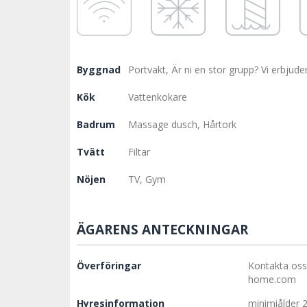
Byggnad
Portvakt, Är ni en stor grupp? Vi erbjude
Kök
Vattenkokare
Badrum
Massage dusch, Hårtork
Tvätt
Filtar
Nöjen
TV, Gym
ÄGARENS ANTECKNINGAR
Överföringar
Kontakta oss
home.com
Hyresinformation
minimiålder 2