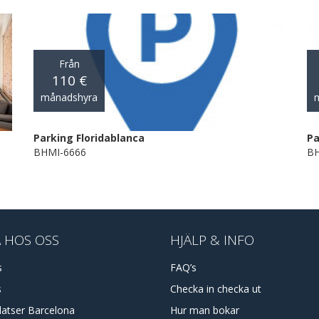
Från
110 €
månadshyra
Parking Floridablanca
Pa
BHMI-6666
BH
 HOS OSS
HJÄLP & INFO
s
FAQ’s
s
Checka in checka ut
latser Barcelona
Hur man bokar