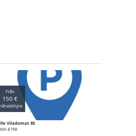
Från
150 €
månadshyra
lle Viladomat 85
MI-8798