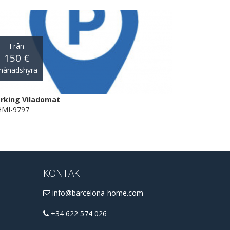
Från
150 €
månadshyra
rking Viladomat
MI-9797
KONTAKT
info@barcelona-home.com
+34 622 574 026