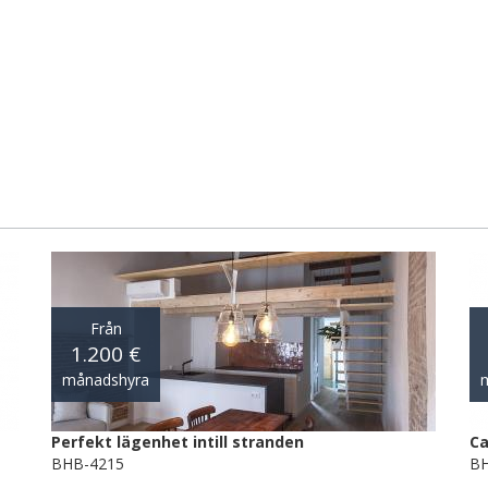
Från
1.200 €
månadshyra
Perfekt lägenhet intill stranden
Ca
BHB-4215
BH