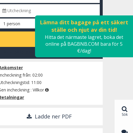
Lämna ditt bagage på ett säkert
ställe och njut av din tid!
Hitta det närmaste lagret, boka det
BERÄKNA
online på BAGBNB.COM bara för 5
€/dag!
Se tillgänglighet
Ankomster
Incheckning från: 02:00
Utcheckningstid: 11:00
Sen incheckning :
Villkor
Betalningar
Sök
Ladde ner PDF