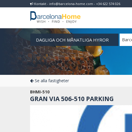
Kontakt - info@barcelona-home.com - +34 622 574 026
DAGLIGA OCH MÅNATLIGA HYROR
Barc
Se alla fastigheter
BHMI-510
GRAN VIA 506-510 PARKING