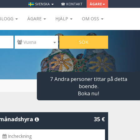
SVENSKA
☎ KONTAKT
ÄGARE
BLOGG
ÄGARE
HJÄLP
OM OSS
SÖK
 Vuxna
7 Andra personer tittar på detta
boende.
Boka nu!
månadshyra
35 €