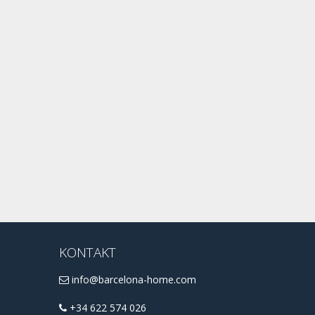
KONTAKT
info@barcelona-home.com
+34 622 574 026