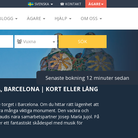
SVENSKA
☎ KONTAKT
ÄGARE
BLOGG
ÄGARE
HJÄLP
OM OSS
SÖK
 Vuxna
Senaste bokning 12 minuter sedan
, BARCELONA | KORT ELLER LÅNG
orget i Barcelona. Om du hittar rätt lägenhet att
ära många viktiga monument. Den vackra och
audis nära samarbetspartner Josep María Jujol. På
r ett fantastiskt skådespel med musik för
renas ligger också i plaza, i en imponerande
gers. Las Arenas innehåller många affärer, som