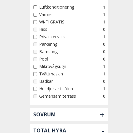
Luftkonditionering
1
Värme
1
Wi-Fi GRATIS
1
Hiss
0
Privat terrass
1
Parkering
0
Barnsäng
0
Pool
0
Mikrovågsugn
1
Tvättmaskin
1
Badkar
0
Husdjur är tillåtna
1
Gemensam terrass
0
+
SOVRUM
-
TOTAL HYRA