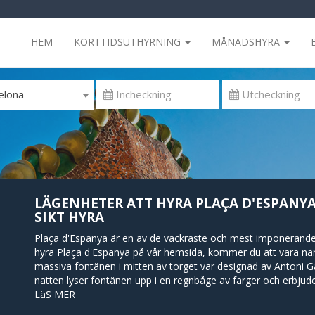
HEM
KORTTIDSUTHYRNING
MÅNADSHYRA
elona
LÄGENHETER ATT HYRA PLAÇA D'ESPANYA
SIKT HYRA
Plaça d'Espanya är en av de vackraste och mest imponerande t
hyra Plaça d'Espanya på vår hemsida, kommer du att vara n
massiva fontänen i mitten av torget var designad av Antoni G
natten lyser fontänen upp i en regnbåge av färger och erbjude
besökare. Det massiva och lokalt omhärdade köpcentret Las A
LäS MER
byggnad som designats av den brittiska arkitekten Richard Ro