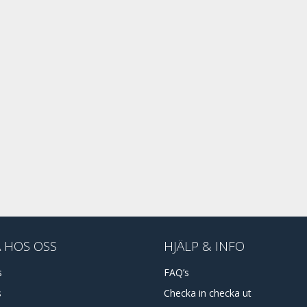
 HOS OSS
HJÄLP & INFO
s
FAQ’s
s
Checka in checka ut