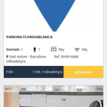
PARKING FLORIDABLANCA
Sovrum:
1
1
Nej
Nej
Sant Antoni - Barcelona
Ref. BHMI-6666
Månadshyra
Från
110€
/ månadshyra
BOKA NU
NYTT
Bra