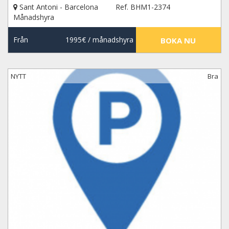
Sant Antoni - Barcelona
Ref. BHM1-2374
Månadshyra
Från
1995€
/ månadshyra
BOKA NU
NYTT
Bra