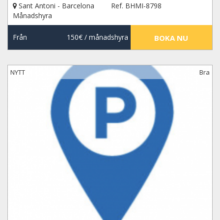
Sant Antoni - Barcelona
Ref. BHMI-8798
Månadshyra
Från
150€
/ månadshyra
BOKA NU
NYTT
Bra