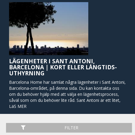
LÄGENHETER I SANT ANTONI,
BARCELONA | KORT ELLER LÅNGTIDS-
UTHYRNING
Barcelona Home har samlat några lägenheter i Sant Antoni,
Barcelona-området, på denna sida. Du kan kontakta oss
om du behöver hjälp med att välja en lägenhetsprocess,
såväl som om du behöver lite råd. Sant Antoni är ett litet,
lugnt och mysigt grannskap, området ligger på västra sidan
LäS MER
av Barcelona, strax under gatan Gran Vía på sträckan
mellan Plaza Espanya och Plaza Universidad, vilket gör den
till den perfekta platsen att hyra en lägenhet. Lägenheter i
FILTER
Sant Antoni ligger mycket nära hjärtat av den katalanska