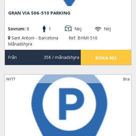
GRAN VIA 506-510 PARKING
Sovrum:
8
1
Nej
Nej
Sant Antoni - Barcelona
Ref. BHMI-510
Månadshyra
Från
35€
/ månadshyra
BOKA NU
NYTT
Bra