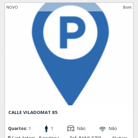
NOVO
Bom
CALLE VILADOMAT 85
Quartos:
1
1
Não
Não
Sant Antoni - Barcelona
Ref. BHMI-8798
Aluguer