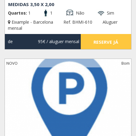
MEDIDAS 3,50 X 2,00
Quartos:
1
1
Não
Sim
Eixample - Barcelona
Ref. BHMI-610
Aluguer
mensal
de
95€
/ aluguer mensal
RESERVE JÁ
NOVO
Bom