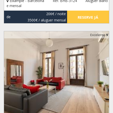
Eixample - Barcelona
Ref. BHB-3124
Aluguer diário
e mensal
206€
/ noite
de
RESERVE JÁ
3500€
/ aluguer mensal
Excelente
9