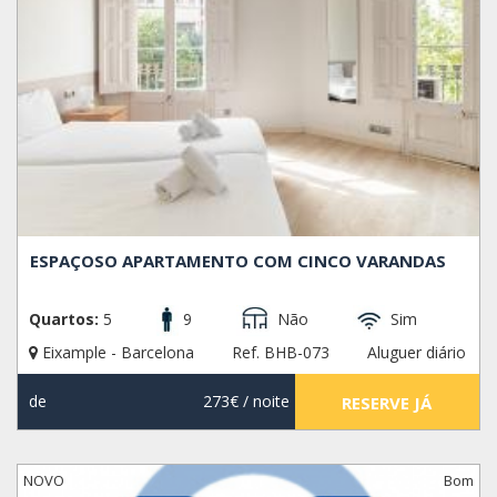
ESPAÇOSO APARTAMENTO COM CINCO VARANDAS
Quartos:
5
9
Não
Sim
Eixample - Barcelona
Ref. BHB-073
Aluguer diário
de
273€
/ noite
RESERVE JÁ
NOVO
Bom