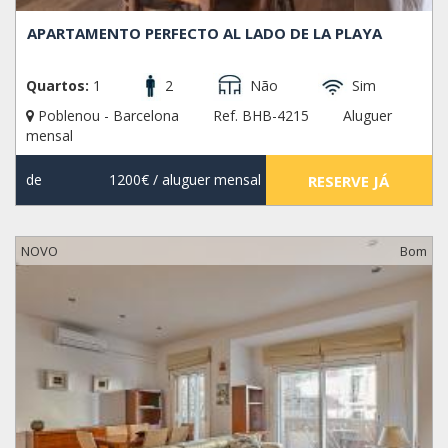
APARTAMENTO PERFECTO AL LADO DE LA PLAYA
Quartos:
1
2
Não
Sim
Poblenou - Barcelona
Ref. BHB-4215
Aluguer
mensal
de
1200€
/ aluguer mensal
RESERVE JÁ
NOVO
Bom