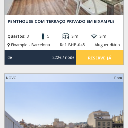
PENTHOUSE COM TERRAÇO PRIVADO EM EIXAMPLE
Quartos:
3
5
Sim
Sim
Eixample - Barcelona
Ref. BHB-045
Aluguer diário
de
222€
/ noite
RESERVE JÁ
NOVO
Bom