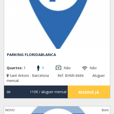
PARKING FLORIDABLANCA
Quartos:
1
1
Não
Não
Sant Antoni - Barcelona
Ref. BHMI-6666
Aluguer
mensal
de
110€
/ aluguer mensal
RESERVE JÁ
NOVO
Bom