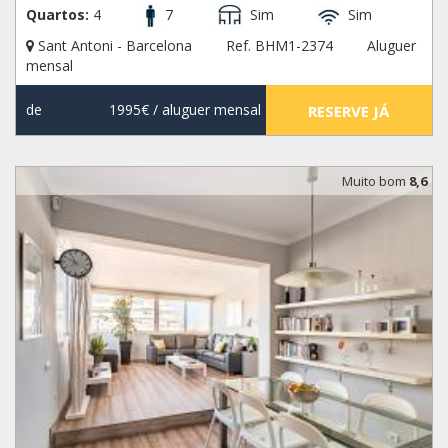
Quartos:
4
7
Sim
Sim
Sant Antoni - Barcelona
Ref. BHM1-2374
Aluguer
mensal
de
1995€
/ aluguer mensal
RESERVE JÁ
Muito bom
8,6