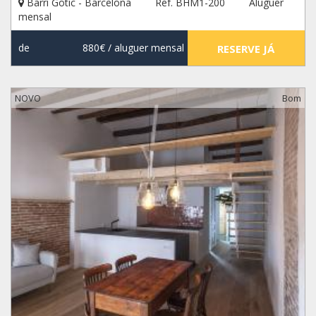
Barri Gotic - Barcelona
Ref. BHM1-200
Aluguer
mensal
de
880€
/ aluguer mensal
RESERVE JÁ
NOVO
Bom