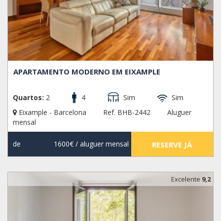
APARTAMENTO MODERNO EM EIXAMPLE
Quartos:
2
4
Sim
Sim
Eixample - Barcelona
Ref. BHB-2442
Aluguer
mensal
de
1600€
/ aluguer mensal
RESERVE JÁ
Excelente
9,2