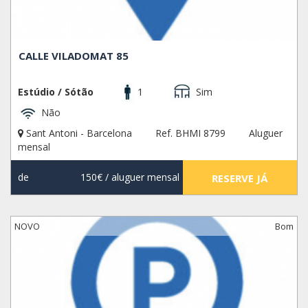
CALLE VILADOMAT 85
Estúdio / Sótão
1
Sim
Não
Sant Antoni - Barcelona
Ref. BHMI 8799
Aluguer
mensal
de
150€
/ aluguer mensal
RESERVE JÁ
NOVO
Bom