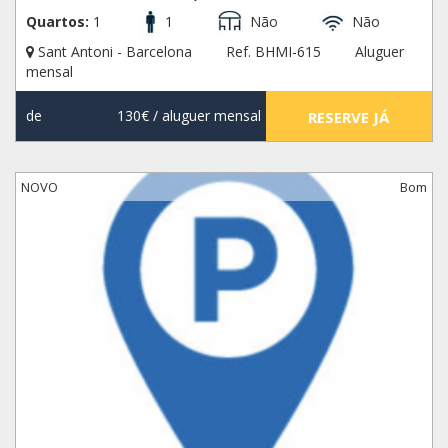
Quartos:
1
1
Não
Não
Sant Antoni - Barcelona
Ref. BHMI-615
Aluguer
mensal
de
130€
/ aluguer mensal
RESERVE JÁ
NOVO
Bom