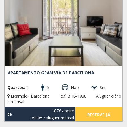
APARTAMENTO GRAN VÍA DE BARCELONA
Quartos:
2
5
Não
Sim
Eixample - Barcelona
Ref. BHB-1838
Aluguer diário
e mensal
187€
/ noite
de
RESERVE JÁ
3900€
/ aluguer mensal