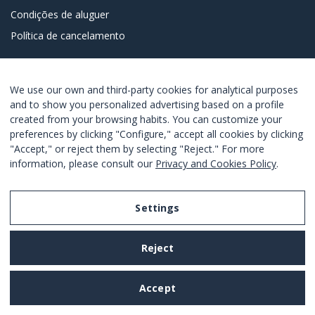
Condições de aluguer
Política de cancelamento
CONTATO
We use our own and third-party cookies for analytical purposes
info@barcelona-home.com
and to show you personalized advertising based on a profile
+34 622 574 026
created from your browsing habits. You can customize your
preferences by clicking "Configure," accept all cookies by clicking
10am - 6pm
"Accept," or reject them by selecting "Reject." For more
information, please consult our
Privacy and Cookies Policy
.
JUNTE-SE A NÓS NAS REDES SOCIAIS
Settings
Reject
REGISTRA-SE PARA OBTER OS SEUS MELHORES
Accept
OFERTAS