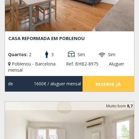
CASA REFORMADA EM POBLENOU
Quartos:
2
3
Sim
Sim
Poblenou - Barcelona
Ref. BHB2-8975
Aluguer
mensal
de
1600€
/ aluguer mensal
RESERVE JÁ
Muito bom
8,7