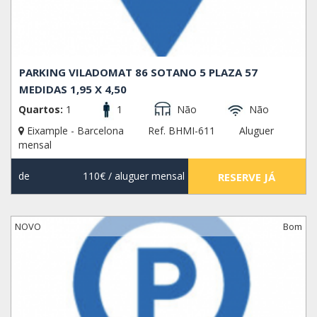
PARKING VILADOMAT 86 SOTANO 5 PLAZA 57
MEDIDAS 1,95 X 4,50
Quartos:
1
1
Não
Não
Eixample - Barcelona
Ref. BHMI-611
Aluguer
mensal
de
110€
/ aluguer mensal
RESERVE JÁ
NOVO
Bom