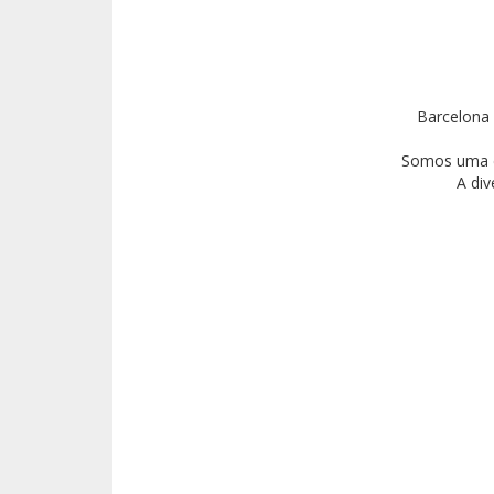
Barcelona 
Somos uma eq
A div