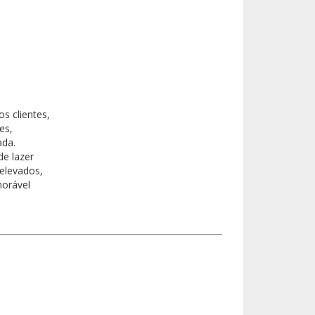
os clientes,
es,
ada.
de lazer
 elevados,
morável