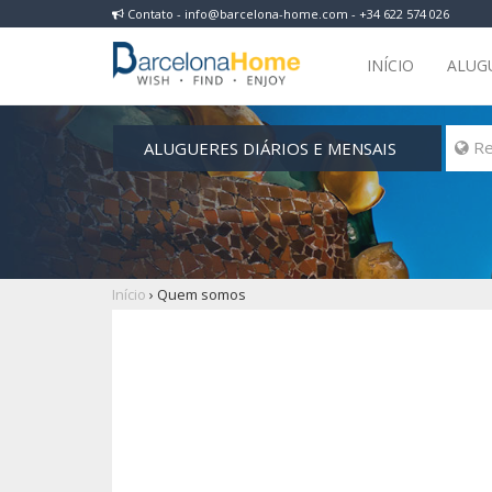
Contato - info@barcelona-home.com - +34 622 574 026
INÍCIO
ALUG
ALUGUERES DIÁRIOS E MENSAIS
 Re
Início
›
Quem somos