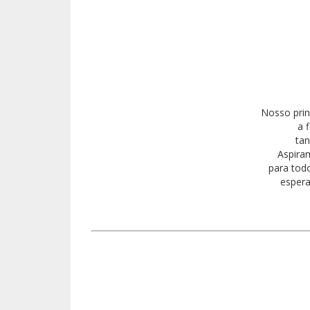
Nosso princ
a 
tan
Aspiram
para todo
espera