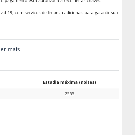
o pagamento está autorizada a recolher as chaves.
vid-19, com serviços de limpeza adicionais para garantir sua
Ler mais
Estadia máxima (noites)
2555