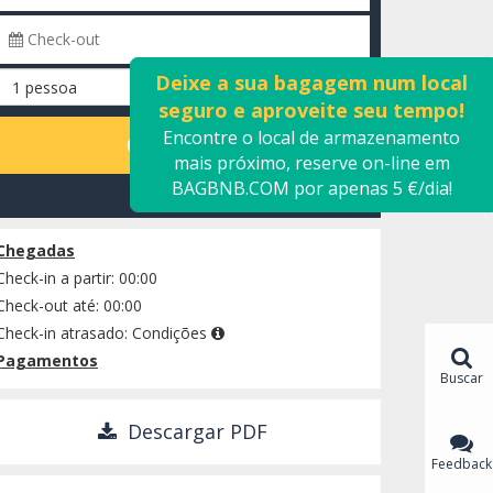
Deixe a sua bagagem num local
seguro e aproveite seu tempo!
Encontre o local de armazenamento
CALCULAR
mais próximo, reserve on-line em
BAGBNB.COM por apenas 5 €/dia!
Confirmar disponibilidade
Chegadas
Check-in a partir: 00:00
Check-out até: 00:00
Check-in atrasado:
Condições
Pagamentos
Buscar
Descargar PDF
Feedback