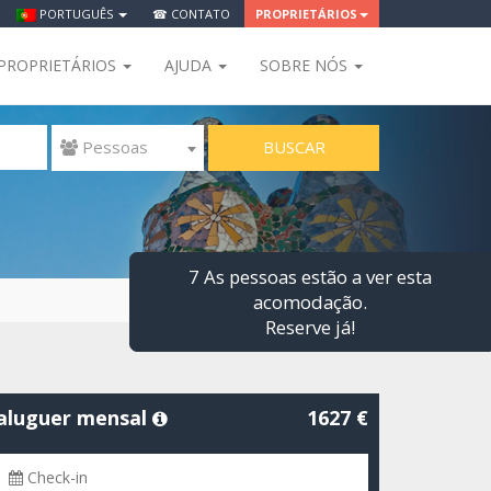
PORTUGUÊS
☎ CONTATO
PROPRIETÁRIOS
PROPRIETÁRIOS
AJUDA
SOBRE NÓS
BUSCAR
 Pessoas
7 As pessoas estão a ver esta
acomodação.
Reserve já!
aluguer mensal
1627 €