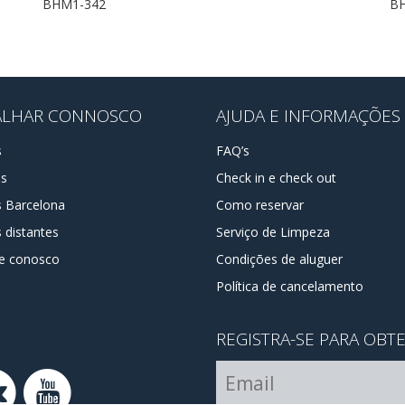
BHM1-342
BH
ALHAR CONNOSCO
AJUDA E INFORMAÇÕES
s
FAQ’s
os
Check in e check out
s Barcelona
Como reservar
 distantes
Serviço de Limpeza
e conosco
Condições de aluguer
Política de cancelamento
REGISTRA-SE PARA OBT