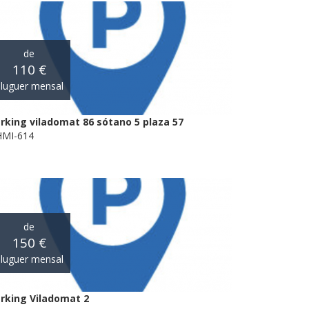
de
110 €
luguer mensal
rking viladomat 86 sótano 5 plaza 57
MI-614
de
150 €
luguer mensal
rking Viladomat 2