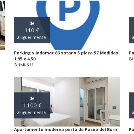
de
110 €
aluguer mensal
a
Parking viladomat 86 sotano 5 plaza 57 Medidas
Pa
1,95 x 4,50
BH
BHMI-611
de
1.100 €
aluguer mensal
a
Apartamento moderno perto do Paseo del Born
Pa