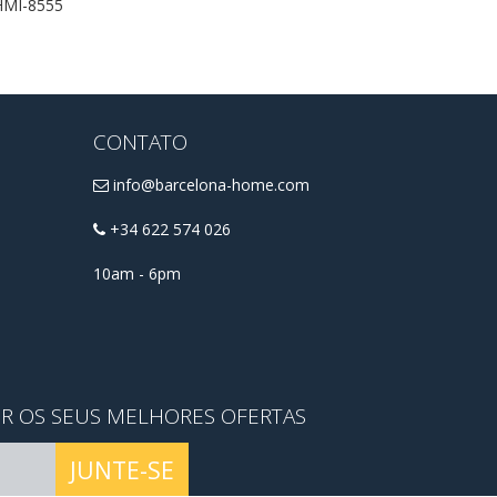
MI-8555
CONTATO
info@barcelona-home.com
+34 622 574 026
10am - 6pm
ER OS SEUS MELHORES OFERTAS
JUNTE-SE