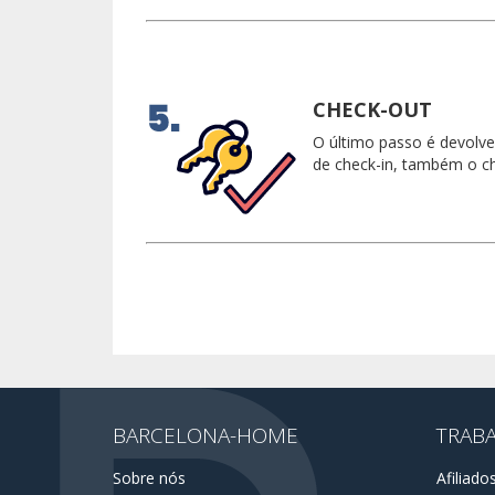
CHECK-OUT
O último passo é devolve
de check-in, também o ch
BARCELONA-HOME
TRAB
Sobre nós
Afiliado