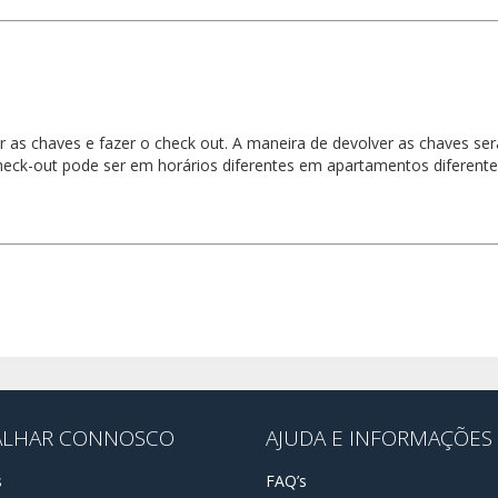
r as chaves e fazer o check out. A maneira de devolver as chaves se
eck-out pode ser em horários diferentes em apartamentos diferente
ALHAR CONNOSCO
AJUDA E INFORMAÇÕES
s
FAQ’s