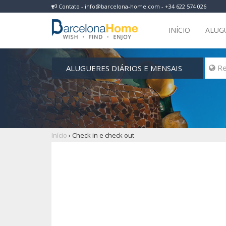
Contato - info@barcelona-home.com - +34 622 574 026
INÍCIO
ALUG
ALUGUERES DIÁRIOS E MENSAIS
 Re
Início
›
Check in e check out