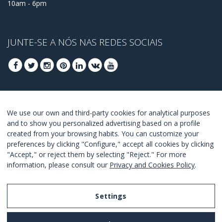
10am - 6pm
JUNTE-SE A NÓS NAS REDES SOCIAIS
REGISTRA-SE PARA OBTER OS SEUS MELHORES
We use our own and third-party cookies for analytical purposes
OFERTAS
and to show you personalized advertising based on a profile
created from your browsing habits. You can customize your
JUNTE-SE
preferences by clicking "Configure," accept all cookies by clicking
"Accept," or reject them by selecting "Reject." For more
Estou de acordo com os
termos e as condições
.
information, please consult our
Privacy and Cookies Policy
.
Settings
Legal Notice