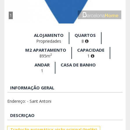
1
ALOJAMENTO
QUARTOS
Propriedades
8
M2 APARTAMENTO
CAPACIDADE
2
895m
1
ANDAR
CASA DE BANHO
1
INFORMAÇÃO GERAL
Endereço: - Sant Antoni
DESCRIÇAO
Tradução automática: visão original (Inglês)