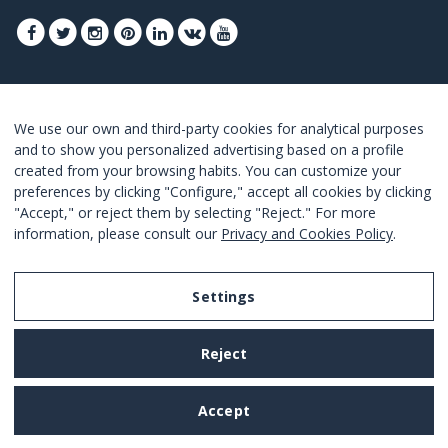
REGISTRA-SE PARA OBTER OS SEUS MELHORES
We use our own and third-party cookies for analytical purposes
OFERTAS
and to show you personalized advertising based on a profile
created from your browsing habits. You can customize your
JUNTE-SE
preferences by clicking "Configure," accept all cookies by clicking
"Accept," or reject them by selecting "Reject." For more
Estou de acordo com os
termos e as condições
.
information, please consult our
Privacy and Cookies Policy
.
Settings
Legal Notice
Reject
Privacy and Cookies Policy
Terms and Conditions of Use
Accept
Settings