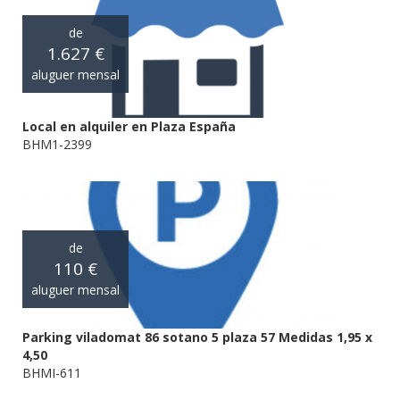
de
1.627 €
aluguer mensal
Local en alquiler en Plaza España
BHM1-2399
de
110 €
aluguer mensal
Parking viladomat 86 sotano 5 plaza 57 Medidas 1,95 x
4,50
BHMI-611