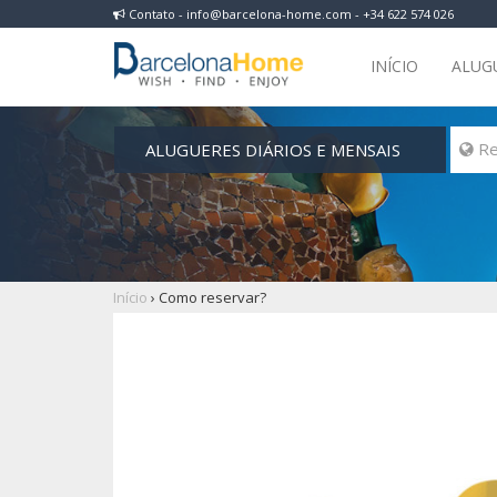
Contato - info@barcelona-home.com - +34 622 574 026
INÍCIO
ALUG
ALUGUERES DIÁRIOS E MENSAIS
 Re
Início
›
Como reservar?