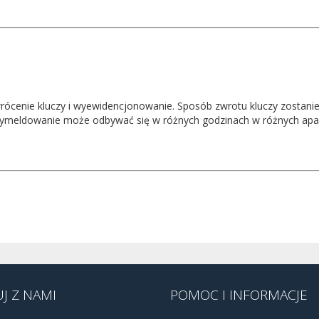
rócenie kluczy i wyewidencjonowanie. Sposób zwrotu kluczy zostani
ymeldowanie może odbywać się w różnych godzinach w różnych apa
J Z NAMI
POMOC I INFORMACJE