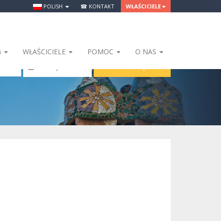
POLISH
☎ KONTAKT
WŁAŚCICIELE
G
WŁAŚCICIELE
POMOC
O NAS
SZUKAJ
 Osoby