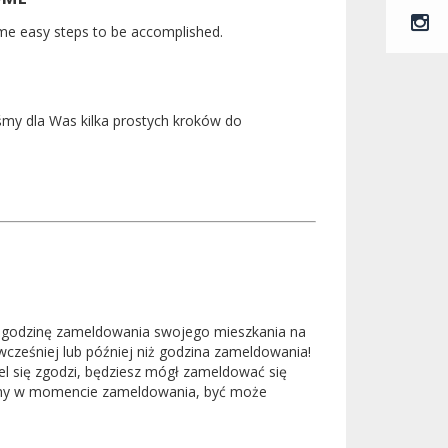
me easy steps to be accomplished.
śmy dla Was kilka prostych kroków do
ć godzinę zameldowania swojego mieszkania na
 wcześniej lub później niż godzina zameldowania!
el się zgodzi, będziesz mógł zameldować się
tępny w momencie zameldowania, być może