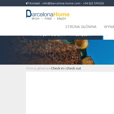
Kontakt - info@barcelona-home.com - +34 622 574 026
STRONA GŁÓWNA
WYNA
WYNAJEM DZIENNY I MIESIĘCZNY
Strona główna
›
Check in i check out