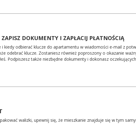
, ZAPISZ DOKUMENTY I ZAPŁACIJ PŁATNOŚCIĄ
 i kiedy odbierać klucze do apartamentu w wiadomości e-mail z pot
może odebrać klucze. Zostaniesz również poproszony o okazanie ważn
iłeś. Podpiszesz także niezbędne dokumenty i dokonasz oczekujących 
T
spakować walizki, upewnij się, że mieszkanie znajduje się w tym sam