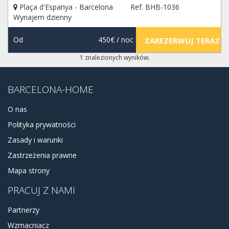
Plaça d'Espanya - Barcelona
Ref. BHB-1036
chętnie pomożemy.
Wynajem dzienny
Od
450€
/ noc
ZAREZERWUJ TERAZ
1 znalezionych wyników.
BARCELONA-HOME
O nas
Polityka prywatności
Zasady i warunki
Zastrzeżenia prawne
Mapa strony
PRACUJ Z NAMI
Partnerzy
Wzmacniacz