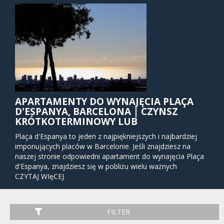
APARTAMENTY DO WYNAJĘCIA PLAÇA
D'ESPANYA, BARCELONA | CZYNSZ
KRÓTKOTERMINOWY LUB
Plaça d'Espanya to jeden z najpiękniejszych i najbardziej
imponujących placów w Barcelonie. Jeśli znajdziesz na
naszej stronie odpowiedni apartament do wynajęcia Plaça
d'Espanya, znajdziesz się w pobliżu wielu ważnych
zabytków. Piękną i masywną fontannę na środku placu
CZYTAJ WIęCEJ
zaprojektował bliski współpracownik Antoniego Gaudiego,
Josep María Jujol. W nocy fontanna jest oświetlona tęczą
kolorów, oferując fantastyczny spektakl z muzyką dla
FILTER
zwiedzających. Masywne i cenione lokalnie centrum