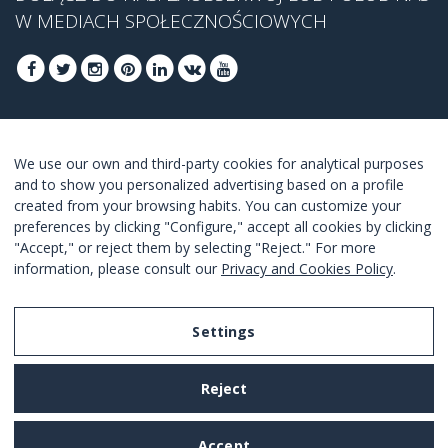
W MEDIACH SPOŁECZNOŚCIOWYCH
DOŁĄCZ, ABY UZYSKAĆ NASZĄ NAJLEPSZĄ
We use our own and third-party cookies for analytical purposes
OFERTĘ
and to show you personalized advertising based on a profile
created from your browsing habits. You can customize your
DOŁĄCZ
preferences by clicking "Configure," accept all cookies by clicking
"Accept," or reject them by selecting "Reject." For more
Akceptuję
warunki korzystania z usługi
.
information, please consult our
Privacy and Cookies Policy
.
Settings
Legal Notice
Reject
Privacy and Cookies Policy
Terms and Conditions of Use
Accept