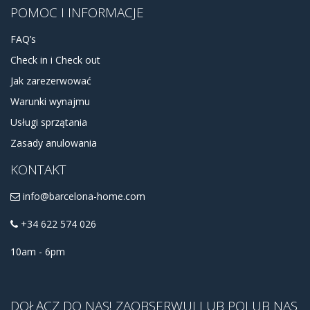
POMOC I INFORMACJE
FAQ’s
Check in i Check out
Jak zarezerwować
Warunki wynajmu
Usługi sprzątania
Zasady anulowania
KONTAKT
info@barcelona-home.com
+34 622 574 026
10am - 6pm
DOŁĄCZ DO NAS! ZAOBSERWUJ LUB POLUB NAS