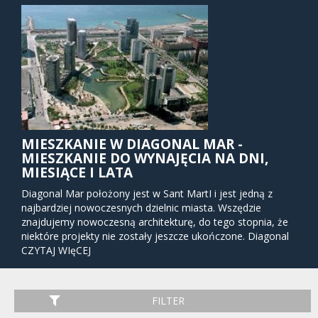
MIESZKANIE W DIAGONAL MAR -
MIESZKANIE DO WYNAJĘCIA NA DNI,
MIESIĄCE I LATA
Diagonal Mar położony jest w Sant MartI i jest jedną z
najbardziej nowoczesnych dzielnic miasta. Wszędzie
znajdujemy nowoczesną architekturę, do tego stopnia, że
niektóre projekty nie zostały jeszcze ukończone. Diagonal
Mar pochodzi od jego lokalizacji na Morzu Śródziemnym i
CZYTAJ WIęCEJ
stanowi początek ulicy Diagonal, która przecina całą
Barcelonę.
FILTER
Ponieważ obszar jest nowy, znajdziesz tu jeden z