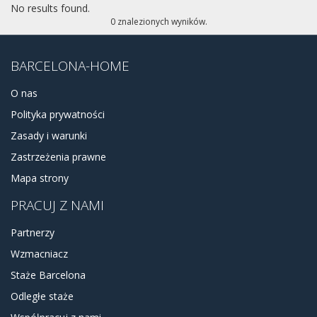
największych i najbardziej popularnych centrów handlowych
No results found.
Barcelony - Diagonal Centre Mar Comercial. Mozna skąd
0 znalezionych wyników.
dojechać można metrem lub autobusem do różnych części
Barcelony, a jeśli nic innego nie ma do roboty można
spacerować przy deptaku Paseo Maitimo.
BARCELONA-HOME
O nas
Polityka prywatności
Zasady i warunki
Zastrzeżenia prawne
Mapa strony
PRACUJ Z NAMI
Partnerzy
Wzmacniacz
Staże Barcelona
Odległe staże