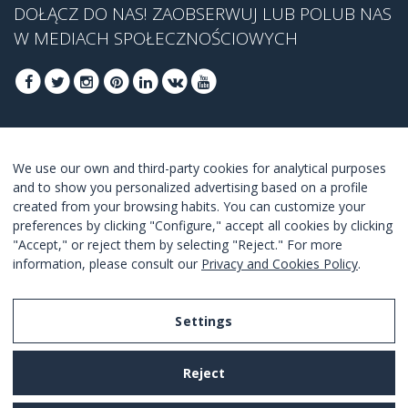
DOŁĄCZ DO NAS! ZAOBSERWUJ LUB POLUB NAS
W MEDIACH SPOŁECZNOŚCIOWYCH
DOŁĄCZ, ABY UZYSKAĆ NASZĄ NAJLEPSZĄ
We use our own and third-party cookies for analytical purposes
OFERTĘ
and to show you personalized advertising based on a profile
created from your browsing habits. You can customize your
DOŁĄCZ
preferences by clicking "Configure," accept all cookies by clicking
"Accept," or reject them by selecting "Reject." For more
Akceptuję
warunki korzystania z usługi
.
information, please consult our
Privacy and Cookies Policy
.
Settings
Legal Notice
Reject
Privacy and Cookies Policy
Terms and Conditions of Use